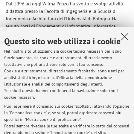
Dal 1996 ad oggi Wilma Penzo ha svolto e svolge attività
didattica presso la Facoltà di Ingegneria e la Scuola di
Ingegneria e Architettura dell'Università di Bologna. Ha
tenuto corsi di Fondamenti di Informatica, Informatica
Grafica, Sistemi Informativi e Reti di Calcolatori nell'ambito
Questo sito web utilizza i cookie
di vari Corsi di Studio. L'attività di docenza di Wilma Penzo si
è svolta inoltre nell'ambito di numerosi Master Universitari
Nel nostro sito utilizziamo sia cookie tecnici necessari per il suo
e corsi di formazione presso vari enti quali l'Alma Graduate
funzionamento, sia cookie e altri strumenti di tracciamento
School, la Scuola Superiore per la Pubblica
facoltativi che potrai attivare solo con il tuo consenso.
Amministrazione, il Consorzio Profingest, il Consorzio per la
Cookie e altri strumenti di tracciamento facoltativi sono usati per
analisi statistiche, misure sull'efficacia della comunicazione
Formazione e lo Sviluppo delle PMI (COFIMP) di Bologna,
istituzionale e analisi dei comportamenti degli utenti.
dove ha tenuto numerosi corsi su tematiche inerenti i
Se chiudi questo banner continuerai la navigazione solo con i
sistemi informativi.
cookie necessari.
Puoi esprimere il consenso sui cookie facoltativi attivando l'opzione
in "Personalizza cookie" e, se vuoi, potrai esprimere consensi più
Ultimi avvisi
specifici in "Mostra cookie di profilazione".
Potrai sempre rivedere le tue scelte e verificare lo stato dei consensi
Al momento non sono presenti avvisi.
rientrando nella sezione "Impostazione cookie" del sito.