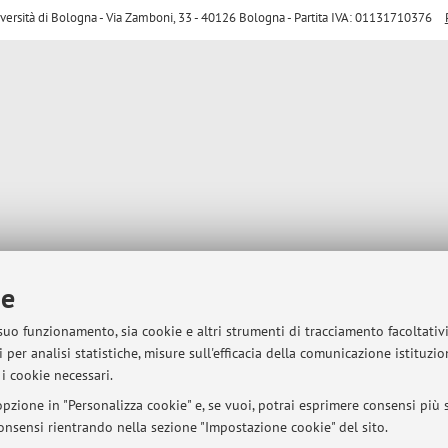
sità di Bologna - Via Zamboni, 33 - 40126 Bologna - Partita IVA: 01131710376
ie
 suo funzionamento, sia cookie e altri strumenti di tracciamento facoltativ
 per analisi statistiche, misure sull'efficacia della comunicazione istituzi
i cookie necessari.
pzione in "Personalizza cookie" e, se vuoi, potrai esprimere consensi più sp
 consensi rientrando nella sezione "Impostazione cookie" del sito.