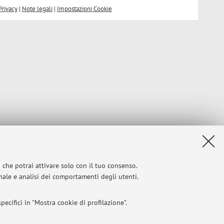
Privacy
|
Note legali
|
Impostazioni Cookie
i che potrai attivare solo con il tuo consenso.
onale e analisi dei comportamenti degli utenti.
ecifici in "Mostra cookie di profilazione".