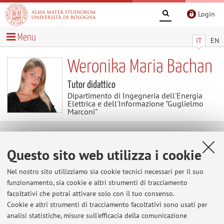
Login
Menu
IT
EN
Weronika Maria Bachan
Tutor didattico
Dipartimento di Ingegneria dell'Energia
Elettrica e dell'Informazione "Guglielmo
Marconi"
Contatti
Questo sito web utilizza i cookie
E-mail:
weronikamaria.bachan@unibo.it
Nel nostro sito utilizziamo sia cookie tecnici necessari per il suo
funzionamento, sia cookie e altri strumenti di tracciamento
facoltativi che potrai attivare solo con il tuo consenso.
Cookie e altri strumenti di tracciamento facoltativi sono usati per
Dipartimento di Ingegneria dell'Energia Elettrica e
analisi statistiche, misure sull'efficacia della comunicazione
dell'Informazione "Guglielmo Marconi"