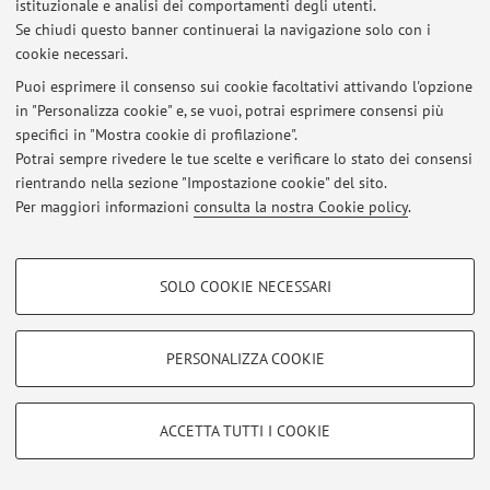
istituzionale e analisi dei comportamenti degli utenti.
Viale del Risorgimento 2, Bologna -
Vai alla mappa
Se chiudi questo banner continuerai la navigazione solo con i
cookie necessari.
Puoi esprimere il consenso sui cookie facoltativi attivando l'opzione
in "Personalizza cookie" e, se vuoi, potrai esprimere consensi più
Ultimi avvisi
specifici in "Mostra cookie di profilazione".
Potrai sempre rivedere le tue scelte e verificare lo stato dei consensi
Al momento non sono presenti avvisi.
rientrando nella sezione "Impostazione cookie" del sito.
Per maggiori informazioni
consulta la nostra Cookie policy
.
COOKIE DI PROFILAZIONE - FACOLTATIVI
SOLO COOKIE NECESSARI
Area riservata
Si tratta di cookie utilizzati per analizzare le caratteristiche della navigazione
degli utenti, creare profili in base al loro comportamento sul sito, per analisi
Accedi tramite
login
per gestire tutti i contenuti del sito.
di marketing.
PERSONALIZZA COOKIE
Mostra cookie di profilazione
© 2026 - ALMA MATER STUDIORUM - Università di Bologna - Via
Google/Youtube Video
COOKIE TECNICI - NECESSARI
ACCETTA TUTTI I COOKIE
Zamboni, 33 - 40126 Bologna - Partita IVA: 01131710376
Facebook
Privacy
|
Note legali
|
Impostazioni Cookie
Si tratta di cookie tecnici utilizzati, a titolo esemplificativo, per il corretto
Vimeo
funzionamento del sito, salvare le preferenze di navigazione, per il