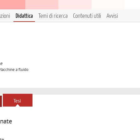
azioni
Didattica
Temi di ricerca
Contenuti utili
Avvisi
le
 Macchine a fluido
Tesi
gnate
te.