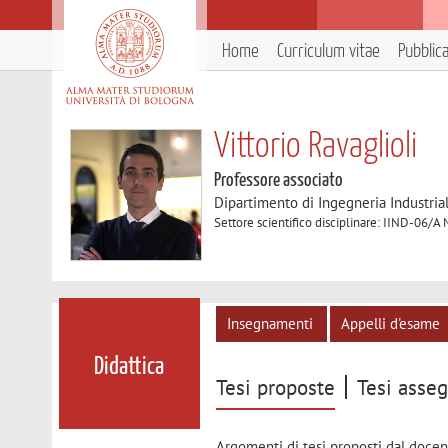
Home
Curriculum vitae
Pubblic
Vittorio Ravaglioli
Professore associato
Dipartimento di Ingegneria Industria
Settore scientifico disciplinare: IIND-06/A
Insegnamenti
Appelli d'esame
Didattica
Tesi proposte
Tesi asse
Argomenti di tesi proposti dal docen