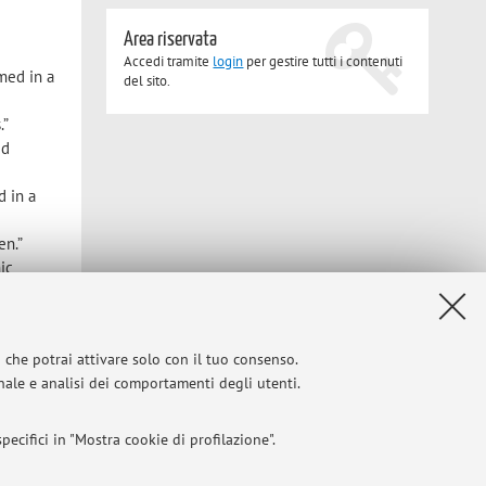
Area riservata
Accedi tramite
login
per gestire tutti i contenuti
med in a
del sito.
.”
id
d in a
en.”
ic
i che potrai attivare solo con il tuo consenso.
ing and
onale e analisi dei comportamenti degli utenti.
ecifici in "Mostra cookie di profilazione".