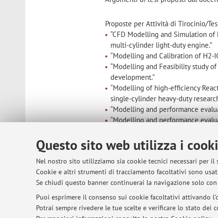
Proposte per Attività di Tirocinio/Tes
“CFD Modelling and Simulation of 
multi-cylinder light-duty engine.”
“Modelling and Calibration of H2-I
“Modelling and Feasibility study o
development.”
“Modelling of high-efficiency Reac
single-cylinder heavy-duty researc
“Modelling and performance evalua
“Modelling and performance evalua
blades.”
Questo sito web utilizza i cook
“Test cell monitoring and control 
“Design of hydrogen storage and dis
Nel nostro sito utilizziamo sia cookie tecnici necessari per il
“Low-cost piezoelectric sensor d
Cookie e altri strumenti di tracciamento facoltativi sono usati
artificial intelligence methodologie
Se chiudi questo banner continuerai la navigazione solo con 
opportunità di Tirocini e Tesi in Azi
Puoi esprimere il consenso sui cookie facoltativi attivando l'o
Controls and SW Engineer - Provin
Potrai sempre rivedere le tue scelte e verificare lo stato dei