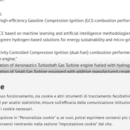
i:
high-efficiency Gasoline Compression Ignition (GCI) combustion perfor
CE based on machine learning and artificial intelligence methodologies
f green hydrogen-based solutions for energy sustainability and micro-gr
tivity Controlled Compression Ignition (dual-fuel) combustion performe
h engine.”
tion of Aeronautics Turboshaft Gas Turbine engine fueled with hydrog
tion of Small Gas Turbine equipped with additive manufactured ceram
ie
systems development.”
tribution system of hydrogen for testing facility.”
 suo funzionamento, sia cookie e altri strumenti di tracciamento facoltativ
evelopment for combustion indexes estimation based on machine learn
 per analisi statistiche, misure sull'efficacia della comunicazione istituzi
s.”
i cookie necessari.
enda:
pzione in "Personalizza cookie" e, se vuoi, potrai esprimere consensi più sp
cia di Modena
 consensi rientrando nella sezione "Impostazione cookie" del sito.