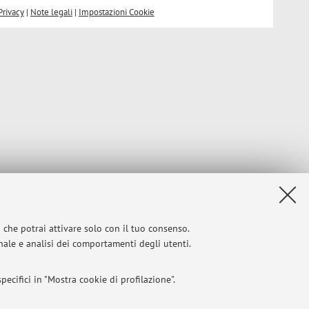
Privacy
|
Note legali
|
Impostazioni Cookie
i che potrai attivare solo con il tuo consenso.
onale e analisi dei comportamenti degli utenti.
ecifici in "Mostra cookie di profilazione".