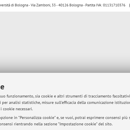
sità di Bologna - Via Zamboni, 33 - 40126 Bologna - Partita IVA: 01131710376
ie
 suo funzionamento, sia cookie e altri strumenti di tracciamento facoltativ
 per analisi statistiche, misure sull'efficacia della comunicazione istituzi
i cookie necessari.
pzione in "Personalizza cookie" e, se vuoi, potrai esprimere consensi più sp
 consensi rientrando nella sezione "Impostazione cookie" del sito.