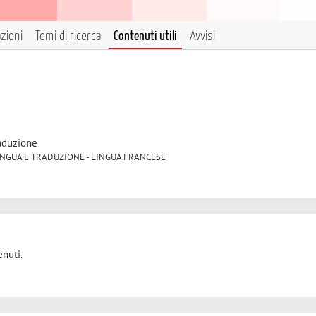
azioni
Temi di ricerca
Contenuti utili
Avvisi
raduzione
/04 LINGUA E TRADUZIONE - LINGUA FRANCESE
nuti.