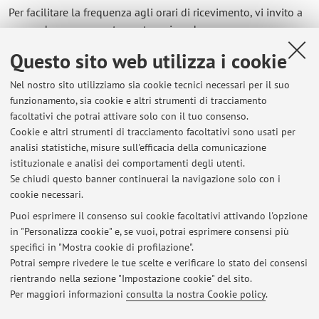
Per facilitare la frequenza agli orari di ricevimento, vi invito a
concordare un appuntamento scrivendo a:
valerio.melandri@unibo.it
.
Questo sito web utilizza i cookie
Questo avviso resta valido
fino a nuovo aggiornamento
.
Nel nostro sito utilizziamo sia cookie tecnici necessari per il suo
funzionamento, sia cookie e altri strumenti di tracciamento
facoltativi che potrai attivare solo con il tuo consenso.
Cookie e altri strumenti di tracciamento facoltativi sono usati per
Ultimi avvisi
analisi statistiche, misure sull'efficacia della comunicazione
Ricevimento studenti – Valerio Melandri
istituzionale e analisi dei comportamenti degli utenti.
Se chiudi questo banner continuerai la navigazione solo con i
Pubblicato il: 28 maggio 2025
cookie necessari.
Avviso per tesi di laurea
Puoi esprimere il consenso sui cookie facoltativi attivando l'opzione
Pubblicato il: 28 maggio 2025
in "Personalizza cookie" e, se vuoi, potrai esprimere consensi più
specifici in "Mostra cookie di profilazione".
Esame (frequentanti e non frequentanti)
Potrai sempre rivedere le tue scelte e verificare lo stato dei consensi
Pubblicato il: 28 maggio 2025
rientrando nella sezione "Impostazione cookie" del sito.
Per maggiori informazioni
consulta la nostra Cookie policy
.
Tutti gli avvisi