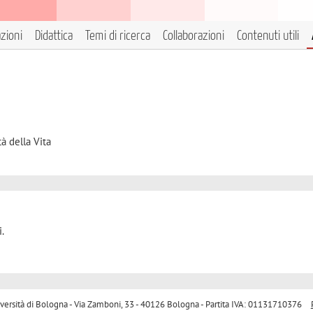
azioni
Didattica
Temi di ricerca
Collaborazioni
Contenuti utili
à della Vita
.
sità di Bologna - Via Zamboni, 33 - 40126 Bologna - Partita IVA: 01131710376