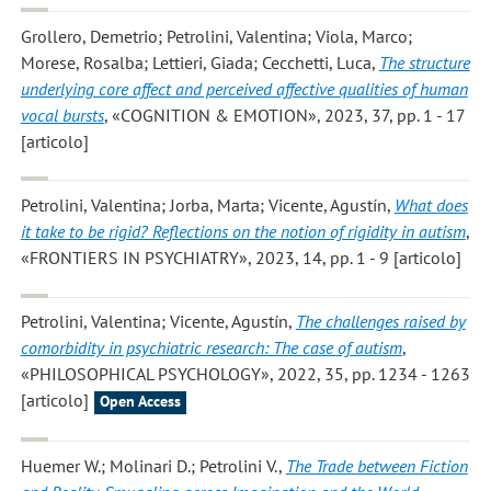
Grollero, Demetrio; Petrolini, Valentina; Viola, Marco;
Morese, Rosalba; Lettieri, Giada; Cecchetti, Luca
,
The structure
underlying core affect and perceived affective qualities of human
vocal bursts
, «COGNITION & EMOTION», 2023, 37, pp. 1 - 17
[articolo]
Petrolini, Valentina; Jorba, Marta; Vicente, Agustín
,
What does
it take to be rigid? Reflections on the notion of rigidity in autism
,
«FRONTIERS IN PSYCHIATRY», 2023, 14, pp. 1 - 9 [articolo]
Petrolini, Valentina; Vicente, Agustín
,
The challenges raised by
comorbidity in psychiatric research: The case of autism
,
«PHILOSOPHICAL PSYCHOLOGY», 2022, 35, pp. 1234 - 1263
[articolo]
Open Access
Huemer W.; Molinari D.; Petrolini V.
,
The Trade between Fiction