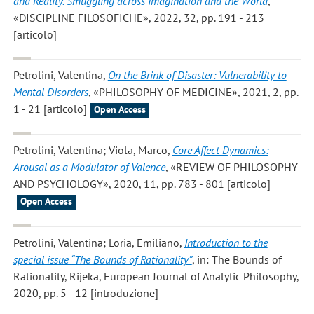
and Reality. Smuggling across Imagination and the World
,
«DISCIPLINE FILOSOFICHE», 2022, 32, pp. 191 - 213
[articolo]
Petrolini, Valentina
,
On the Brink of Disaster: Vulnerability to
Mental Disorders
, «PHILOSOPHY OF MEDICINE», 2021, 2, pp.
1 - 21 [articolo]
Open Access
Petrolini, Valentina; Viola, Marco
,
Core Affect Dynamics:
Arousal as a Modulator of Valence
, «REVIEW OF PHILOSOPHY
AND PSYCHOLOGY», 2020, 11, pp. 783 - 801 [articolo]
Open Access
Petrolini, Valentina; Loria, Emiliano
,
Introduction to the
special issue “The Bounds of Rationality”
, in: The Bounds of
Rationality, Rijeka, European Journal of Analytic Philosophy,
2020, pp. 5 - 12 [introduzione]