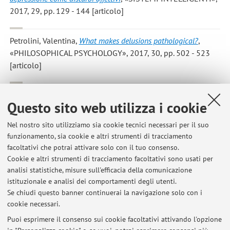
2017, 29, pp. 129 - 144 [articolo]
Petrolini, Valentina
,
What makes delusions pathological?
,
«PHILOSOPHICAL PSYCHOLOGY», 2017, 30, pp. 502 - 523
[articolo]
Petrolini, Valentina
,
When emotion and cognition do (not) work
Questo sito web utilizza i cookie
together: Delusions as emotional and executive dysfunctions
,
«BEHAVIORAL AND BRAIN SCIENCES», 2015, 38, pp. 35 - 37
Nel nostro sito utilizziamo sia cookie tecnici necessari per il suo
[articolo]
funzionamento, sia cookie e altri strumenti di tracciamento
facoltativi che potrai attivare solo con il tuo consenso.
Cookie e altri strumenti di tracciamento facoltativi sono usati per
analisi statistiche, misure sull'efficacia della comunicazione
1
2
istituzionale e analisi dei comportamenti degli utenti.
Se chiudi questo banner continuerai la navigazione solo con i
cookie necessari.
Puoi esprimere il consenso sui cookie facoltativi attivando l'opzione