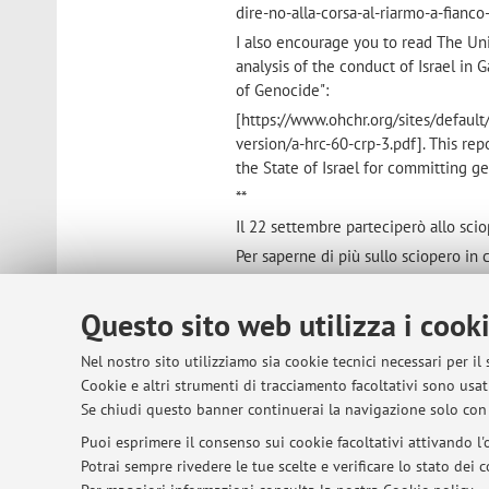
dire-no-alla-corsa-al-riarmo-a-fianco
I also encourage you to read The Uni
analysis of the conduct of Israel i
of Genocide":
[https://www.ohchr.org/sites/defaul
version/a-hrc-60-crp-3.pdf]. This rep
the State of Israel for committing ge
**
Il 22 settembre parteciperò allo sci
Per saperne di più sullo sciopero in 
sciopero-generale-per-rompere-con-lo
riarmo-a-fianco-della-flotilla-e-con
Questo sito web utilizza i cook
Invito anche a prendere visione del
Settembre 2025, dal titolo "Legal an
Nel nostro sito utilizziamo sia cookie tecnici necessari per il
Prevention and Punishment of the C
Cookie e altri strumenti di tracciamento facoltativi sono usati
Se chiudi questo banner continuerai la navigazione solo con 
[https://www.ohchr.org/sites/defaul
version/a-hrc-60-crp-3.pdf]. Il rappo
Puoi esprimere il consenso sui cookie facoltativi attivando l'o
genocidarie, attraverso prove dirette
Potrai sempre rivedere le tue scelte e verificare lo stato dei