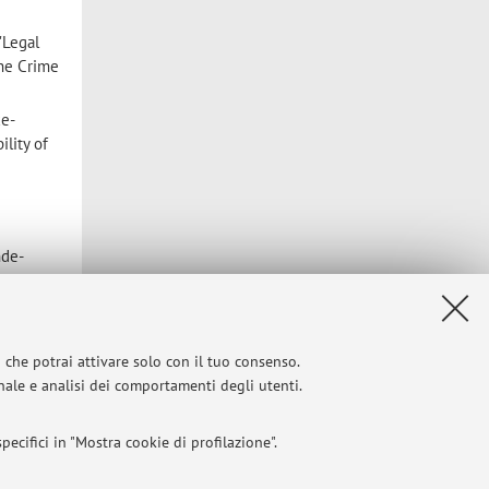
"Legal
the Crime
ce-
ility of
nde-
al-
16
e
i che potrai attivare solo con il tuo consenso.
onale e analisi dei comportamenti degli utenti.
ce-
o azioni
ecifici in "Mostra cookie di profilazione".