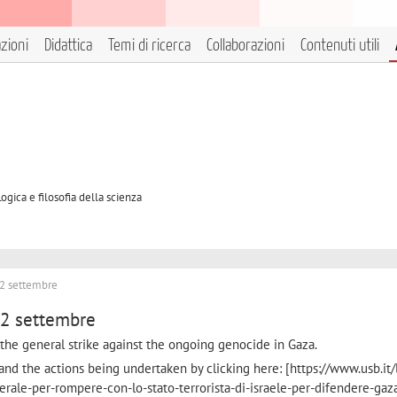
azioni
Didattica
Temi di ricerca
Collaborazioni
Contenuti utili
ogica e filosofia della scienza
22 settembre
22 settembre
n the general strike against the ongoing genocide in Gaza.
and the actions being undertaken by clicking here: [https://www.usb.it/
rale-per-rompere-con-lo-stato-terrorista-di-israele-per-difendere-gaz