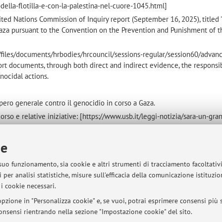
-della-flotilla-e-con-la-palestina-nel-cuore-1045.html]
ted Nations Commission of Inquiry report (September 16, 2025), titled 
n Gaza pursuant to the Convention on the Prevention and Punishment of 
t/files/documents/hrbodies/hrcouncil/sessions-regular/session60/advan
ort documents, through both direct and indirect evidence, the responsib
nocidal actions.
opero generale contro il genocidio in corso a Gaza.
corso e relative iniziative: [https://www.usb.it/leggi-notizia/sara-un-gra
-stato-terrorista-di-israele-per-difendere-gaza-per-dire-no-alla-corsa-
-la-palestina-nel-cuore-1045.html]
ie
 rapporto della Commissione d’inchiesta delle Nazioni Unite (ONU) del 
alysis of the conduct of Israel in Gaza pursuant to the Convention on th
 suo funzionamento, sia cookie e altri strumenti di tracciamento facoltativ
rime of Genocide":
 per analisi statistiche, misure sull'efficacia della comunicazione istituzi
i cookie necessari.
t/files/documents/hrbodies/hrcouncil/sessions-regular/session60/advan
rto documenta la responsabilità dello Stato di Israele nell'aver compiut
pzione in "Personalizza cookie" e, se vuoi, potrai esprimere consensi più sp
 e indirette.
 consensi rientrando nella sezione "Impostazione cookie" del sito.