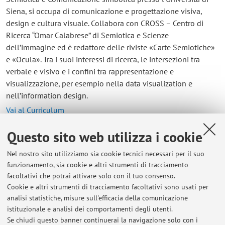
Siena, si occupa di comunicazione e progettazione visiva,
design e cultura visuale. Collabora con CROSS – Centro di
Ricerca “Omar Calabrese” di Semiotica e Scienze
dell’immagine ed è redattore delle riviste «Carte Semiotiche»
e «Ocula». Tra i suoi interessi di ricerca, le intersezioni tra
verbale e visivo e i confini tra rappresentazione e
visualizzazione, per esempio nella data visualization e
nell’information design.
Vai al Curriculum
Questo sito web utilizza i cookie
Contatti
Nel nostro sito utilizziamo sia cookie tecnici necessari per il suo
E-mail:
valentina.manchia@unibo.it
funzionamento, sia cookie e altri strumenti di tracciamento
facoltativi che potrai attivare solo con il tuo consenso.
Cookie e altri strumenti di tracciamento facoltativi sono usati per
analisi statistiche, misure sull'efficacia della comunicazione
Dipartimento di Architettura
istituzionale e analisi dei comportamenti degli utenti.
Viale del Risorgimento 2, Bologna -
Vai alla mappa
Se chiudi questo banner continuerai la navigazione solo con i