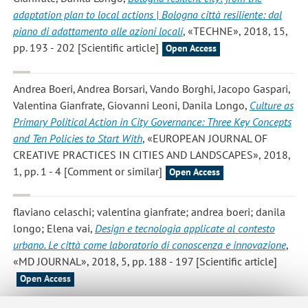
adaptation plan to local actions | Bologna città resiliente: dal
piano di adattamento alle azioni locali
, «TECHNE», 2018, 15,
pp. 193 - 202 [Scientific article]
Open Access
Andrea Boeri, Andrea Borsari, Vando Borghi, Jacopo Gaspari,
Valentina Gianfrate, Giovanni Leoni, Danila Longo
,
Culture as
Primary Political Action in City Governance: Three Key Concepts
and Ten Policies to Start With
, «EUROPEAN JOURNAL OF
CREATIVE PRACTICES IN CITIES AND LANDSCAPES», 2018,
1, pp. 1 - 4 [Comment or similar]
Open Access
flaviano celaschi; valentina gianfrate; andrea boeri; danila
longo; Elena vai
,
Design e tecnologia applicate al contesto
urbano. Le città come laboratorio di conoscenza e innovazione
,
«MD JOURNAL», 2018, 5, pp. 188 - 197 [Scientific article]
Open Access