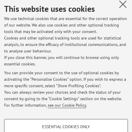
Celaschi, Flaviano, Gianfrate Valentina, Vai, Elena,
,
I nuovi
This website uses cookies
paradigmi di produzione e gli effetti sulla vita dei cittadini
,
«SISTEMI & IMPRESA», 2018, 5, pp. 48 - 52 [Scientific
We use technical cookies that are essential for the correct operation
of our website. We also use cookies and other optional tracking
article]
tools that may be activated only with your consent.
Cookies and other optional tracking tools are used for statistical
analysis, to ensure the efficacy of institutional communications, and
2
3
4
5
6
to analyse user behaviour.
If you close this banner, you will continue to browse using only
essential cookies.
You can provide your consent to the use of optional cookies by
activating the “Personalise Cookies” option. If you wish to express a
Latest news
more specific consent, select “Show Profiling Cookies”.
You can always review your choices and check the status of your
At the moment no news are available.
consent by going to the “Cookie Settings” section on the website.
For further information,
see our Cookie Policy
.
PROFILING COOKIES - OPTIONAL
ESSENTIAL COOKIES ONLY
These cookies are used to analyse user browsing patterns, create user profiles