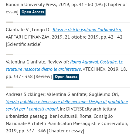
Bononia University Press, 2019, pp. 41 - 60 (DA) [Chapter or
essay]
Open Access
Gianfrate V. , Longo D.
,
Riuso e riciclo ispirano l'urbanistica
,
«AFFARI E FINANZA», 2019, 21 ottobre 2019, pp. 42 - 42
[Scientific article]
Valentina Gianfrate
, Review of:
Roma Agrawal. Costruire. Le
strutture nascoste dietro le architetture
, «TECHNE», 2019, 18,
pp. 337 - 338 [Review]
Open Access
Andreas Sicklinger; Valentina Gianfrate; Guglielmo Ori
,
Spazio pubblico e benessere delle persone: Design di prodotto e
servizi per i contesti urbani
, in: DIVERSEcity architettura
urbanistica paesaggi beni culturali, Roma, Consiglio
Nazionale Architetti Pianificatori Paesaggisti e Conservatori,
2019, pp. 337 - 346 [Chapter or essay]