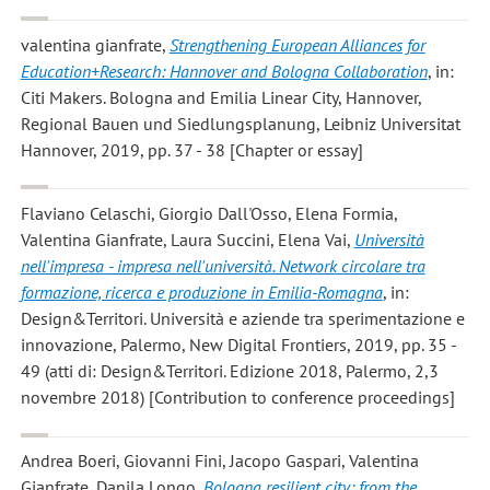
valentina gianfrate
,
Strengthening European Alliances for
Education+Research: Hannover and Bologna Collaboration
, in:
Citi Makers. Bologna and Emilia Linear City, Hannover,
Regional Bauen und Siedlungsplanung, Leibniz Universitat
Hannover, 2019, pp. 37 - 38 [Chapter or essay]
Flaviano Celaschi, Giorgio Dall'Osso, Elena Formia,
Valentina Gianfrate, Laura Succini, Elena Vai
,
Università
nell'impresa - impresa nell'università. Network circolare tra
formazione, ricerca e produzione in Emilia-Romagna
, in:
Design&Territori. Università e aziende tra sperimentazione e
innovazione, Palermo, New Digital Frontiers, 2019, pp. 35 -
49 (atti di: Design&Territori. Edizione 2018, Palermo, 2,3
novembre 2018) [Contribution to conference proceedings]
Andrea Boeri, Giovanni Fini, Jacopo Gaspari, Valentina
Gianfrate, Danila Longo
,
Bologna resilient city: from the