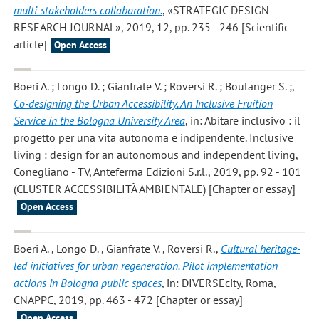
multi-stakeholders collaboration.
, «STRATEGIC DESIGN
RESEARCH JOURNAL», 2019, 12, pp. 235 - 246 [Scientific
article]
Open Access
Boeri A. ; Longo D. ; Gianfrate V. ; Roversi R. ; Boulanger S. ;
,
Co-designing the Urban Accessibility. An Inclusive Fruition
Service in the Bologna University Area
, in: Abitare inclusivo : il
progetto per una vita autonoma e indipendente. Inclusive
living : design for an autonomous and independent living,
Conegliano - TV, Anteferma Edizioni S.r.l., 2019, pp. 92 - 101
(CLUSTER ACCESSIBILITÀ AMBIENTALE) [Chapter or essay]
Open Access
Boeri A. , Longo D. , Gianfrate V. , Roversi R.
,
Cultural heritage-
led initiatives for urban regeneration. Pilot implementation
actions in Bologna public spaces
, in: DIVERSEcity, Roma,
CNAPPC, 2019, pp. 463 - 472 [Chapter or essay]
Open Access