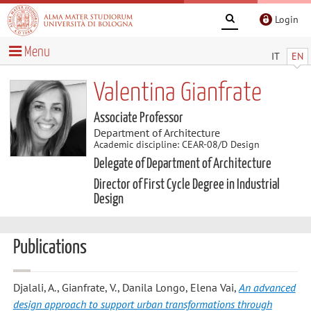
Login
Menu
IT
EN
Valentina Gianfrate
Associate Professor
Department of Architecture
Academic discipline: CEAR-08/D Design
Delegate of Department of Architecture
Director of First Cycle Degree in Industrial
Design
Publications
Djalali, A., Gianfrate, V., Danila Longo, Elena Vai
,
An advanced
design approach to support urban transformations through