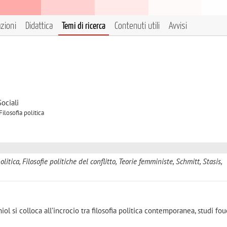
azioni
Didattica
Temi di ricerca
Contenuti utili
Avvisi
2
ociali
ilosofia politica
olitica, Filosofie politiche del conflitto, Teorie femministe, Schmitt, Stasis,
niol si colloca all’incrocio tra filosofia politica contemporanea, studi fou