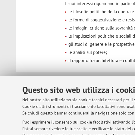
I suoi interessi riguardano in particol
le filosofie politiche della guerra e
le forme di soggettivazione e resi
le indagini critiche sulla sovranità
le implicazioni politiche e sociali d
gli studi di genere e le prospettiv
le analisi sul potere;
il rapporto tra architettura e confli
© 2026 - ALMA MATER STUDIORUM - Univer
Questo sito web utilizza i cook
Nel nostro sito utilizziamo sia cookie tecnici necessari per il
Cookie e altri strumenti di tracciamento facoltativi sono usati
Se chiudi questo banner continuerai la navigazione solo con 
Puoi esprimere il consenso sui cookie facoltativi attivando l'o
Potrai sempre rivedere le tue scelte e verificare lo stato dei