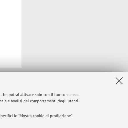
Privacy
|
Note legali
|
Impostazioni Cookie
i che potrai attivare solo con il tuo consenso.
onale e analisi dei comportamenti degli utenti.
ecifici in "Mostra cookie di profilazione".