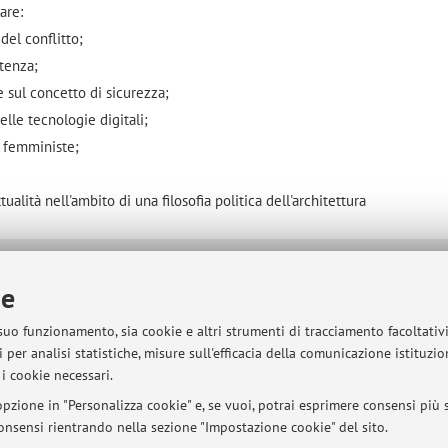
are:
 del conflitto;
stenza;
 e sul concetto di sicurezza;
elle tecnologie digitali;
e femministe;
ttualità nell'ambito di una filosofia politica dell'architettura
sità di Bologna - Via Zamboni, 33 - 40126 Bologna - Partita IVA: 01131710376
ie
 suo funzionamento, sia cookie e altri strumenti di tracciamento facoltativ
 per analisi statistiche, misure sull'efficacia della comunicazione istituzi
i cookie necessari.
pzione in "Personalizza cookie" e, se vuoi, potrai esprimere consensi più sp
 consensi rientrando nella sezione "Impostazione cookie" del sito.