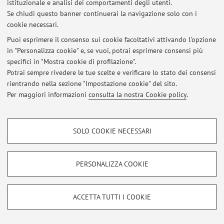
istituzionale e analisi dei comportamenti degli utenti.
Se chiudi questo banner continuerai la navigazione solo con i
cookie necessari.
© 2026 - ALMA MATER STUDIORUM - Università di Bologna - Via
Puoi esprimere il consenso sui cookie facoltativi attivando l'opzione
Zamboni, 33 - 40126 Bologna - Partita IVA: 01131710376
in "Personalizza cookie" e, se vuoi, potrai esprimere consensi più
Privacy
|
Note legali
|
Impostazioni Cookie
specifici in "Mostra cookie di profilazione".
Potrai sempre rivedere le tue scelte e verificare lo stato dei consensi
rientrando nella sezione "Impostazione cookie" del sito.
Per maggiori informazioni
consulta la nostra Cookie policy
.
COOKIE DI PROFILAZIONE - FACOLTATIVI
SOLO COOKIE NECESSARI
Si tratta di cookie utilizzati per analizzare le caratteristiche della navigazione
degli utenti, creare profili in base al loro comportamento sul sito, per analisi
di marketing.
PERSONALIZZA COOKIE
Mostra cookie di profilazione
Google/Youtube Video
COOKIE TECNICI - NECESSARI
ACCETTA TUTTI I COOKIE
Facebook
Si tratta di cookie tecnici utilizzati, a titolo esemplificativo, per il corretto
Vimeo
funzionamento del sito, salvare le preferenze di navigazione, per il