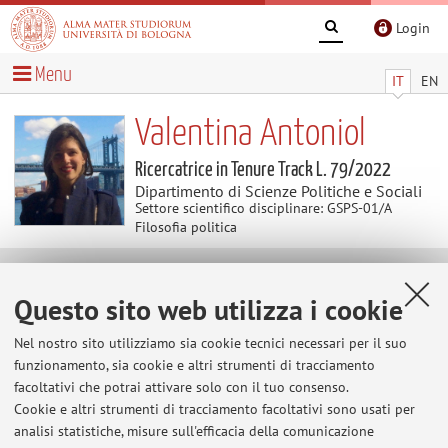
Login
Menu
IT
EN
Valentina Antoniol
Ricercatrice in Tenure Track L. 79/2022
Dipartimento di Scienze Politiche e Sociali
Settore scientifico disciplinare: GSPS-01/A
Filosofia politica
Avvisi
Questo sito web utilizza i cookie
Al momento non sono presenti avvisi.
Nel nostro sito utilizziamo sia cookie tecnici necessari per il suo
funzionamento, sia cookie e altri strumenti di tracciamento
facoltativi che potrai attivare solo con il tuo consenso.
Cookie e altri strumenti di tracciamento facoltativi sono usati per
Area riservata
analisi statistiche, misure sull'efficacia della comunicazione
Accedi tramite
login
per gestire tutti i contenuti del sito.