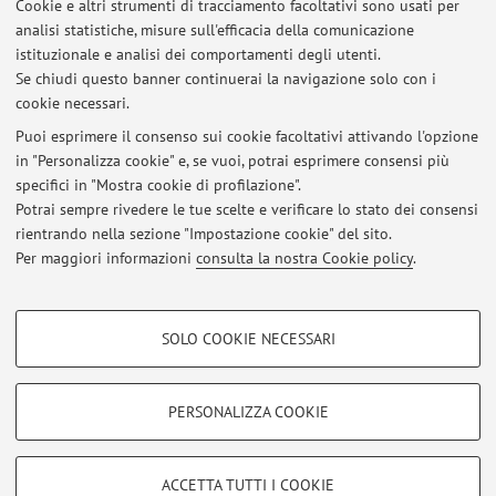
Cookie e altri strumenti di tracciamento facoltativi sono usati per
analisi statistiche, misure sull'efficacia della comunicazione
Alma Mater Studiorum - Università di Bologna
istituzionale e analisi dei comportamenti degli utenti.
Via Zamboni 33, Bologna -
Vai alla mappa
Se chiudi questo banner continuerai la navigazione solo con i
cookie necessari.
Puoi esprimere il consenso sui cookie facoltativi attivando l'opzione
in "Personalizza cookie" e, se vuoi, potrai esprimere consensi più
Ultimi avvisi
specifici in "Mostra cookie di profilazione".
Potrai sempre rivedere le tue scelte e verificare lo stato dei consensi
Al momento non sono presenti avvisi.
rientrando nella sezione "Impostazione cookie" del sito.
Per maggiori informazioni
consulta la nostra Cookie policy
.
COOKIE DI PROFILAZIONE - FACOLTATIVI
SOLO COOKIE NECESSARI
Area riservata
Si tratta di cookie utilizzati per analizzare le caratteristiche della navigazione
degli utenti, creare profili in base al loro comportamento sul sito, per analisi
Accedi tramite
login
per gestire tutti i contenuti del sito.
di marketing.
PERSONALIZZA COOKIE
Mostra cookie di profilazione
© 2026 - ALMA MATER STUDIORUM - Università di Bologna - Via
Google/Youtube Video
COOKIE TECNICI - NECESSARI
ACCETTA TUTTI I COOKIE
Zamboni, 33 - 40126 Bologna - Partita IVA: 01131710376