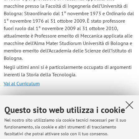
macchine presso la Facoltà di Ingegneria dell’Università di
Bologna: Straordinario dal 1° novembre 1973 e Ordinario dal
1° novembre 1976 al 31 ottobre 2009. È stato professore
fuori ruolo dal 1° novembre 2009 al 31 ottobre 2010,
attualmente è Professore emerito di Meccanica applicata alle
macchine dell’Alma Mater Studiorum Università di Bologna e
membro emerito dell’Accademia delle Scienze dell’Istituto di
Bologna.
Negli ultimi anni si è particolarmente occupato di argomenti
inerenti la Storia della Tecnologia.
Vai al Curriculum
Contatti
Questo sito web utilizza i cookie
E-mail:
umberto.meneghetti@unibo.it
Nel nostro sito utilizziamo sia cookie tecnici necessari per il suo
Tel:
+39 051 20 9 3449
funzionamento, sia cookie e altri strumenti di tracciamento
facoltativi che potrai attivare solo con il tuo consenso.