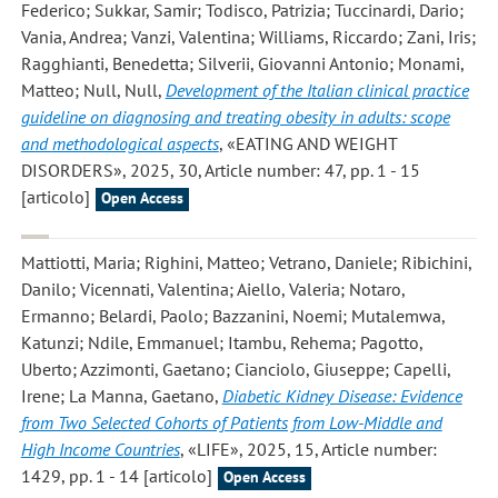
Federico; Sukkar, Samir; Todisco, Patrizia; Tuccinardi, Dario;
Vania, Andrea; Vanzi, Valentina; Williams, Riccardo; Zani, Iris;
Ragghianti, Benedetta; Silverii, Giovanni Antonio; Monami,
Matteo; Null, Null
,
Development of the Italian clinical practice
guideline on diagnosing and treating obesity in adults: scope
and methodological aspects
, «EATING AND WEIGHT
DISORDERS», 2025, 30, Article number: 47, pp. 1 - 15
[articolo]
Open Access
Mattiotti, Maria; Righini, Matteo; Vetrano, Daniele; Ribichini,
Danilo; Vicennati, Valentina; Aiello, Valeria; Notaro,
Ermanno; Belardi, Paolo; Bazzanini, Noemi; Mutalemwa,
Katunzi; Ndile, Emmanuel; Itambu, Rehema; Pagotto,
Uberto; Azzimonti, Gaetano; Cianciolo, Giuseppe; Capelli,
Irene; La Manna, Gaetano
,
Diabetic Kidney Disease: Evidence
from Two Selected Cohorts of Patients from Low-Middle and
High Income Countries
, «LIFE», 2025, 15, Article number:
1429, pp. 1 - 14 [articolo]
Open Access