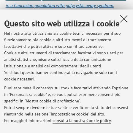
in a Caucasian population with polycystic ovary syndrom
,
«EUROPEAN JOURNAL OF ENDOCRINOLOGY», 2025, 192,
pp. 210 - 219 [articolo]
Questo sito web utilizza i cookie
Nel nostro sito utilizziamo sia cookie tecnici necessari per il suo
funzionamento, sia cookie e altri strumenti di tracciamento
1
2
3
4
5
facoltativi che potrai attivare solo con il tuo consenso.
Cookie e altri strumenti di tracciamento facoltativi sono usati per
Pubblicazioni antecedenti il 2004
analisi statistiche, misure sull'efficacia della comunicazione
istituzionale e analisi dei comportamenti degli utenti.
Se chiudi questo banner continuerai la navigazione solo con i
cookie necessari.
Puoi esprimere il consenso sui cookie facoltativi attivando l'opzione
Ultimi avvisi
in "Personalizza cookie" e, se vuoi, potrai esprimere consensi più
specifici in "Mostra cookie di profilazione".
RICHIESTA TESI IN ENDOCRINOLOGIA E METABOLISMO PER CdL
MEDICINA & CHIRURGIA
Potrai sempre rivedere le tue scelte e verificare lo stato dei consensi
Pubblicato il: 23 luglio 2024
rientrando nella sezione "Impostazione cookie" del sito.
Per maggiori informazioni
consulta la nostra Cookie policy
.
Tutti gli avvisi