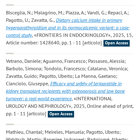
Bisceglia, N.; Malagrino, M.; Piazza, A.; Vandi, G.; Repaci, A.;
Pagotto, U.; Zavatta, G.
,
Dietary calcium intake in primary
hyperparathyroidism and in its normocalcemic variant: a case-
control study
, «FRONTIERS IN ENDOCRINOLOGY», 2025, 15,
Article number: 1428640, pp. 1 - 11 [articolo]
Open Access
Vetrano, Daniele; Aguanno, Francesco; Passaseo, Alessia;
Barbuto, Simona; Tondolo, Francesco; Catalano, Veronica;
Zavatta, Guido; Pagotto, Uberto; La Manna, Gaetano;
Cianciolo, Giuseppe
,
Efficacy and safety of teriparatide in
kidney transplant recipients with osteoporosis and low bone
turnover: a real-world experience
, «INTERNATIONAL
UROLOGY AND NEPHROLOGY», 2025, Online ahead of print,
pp. 1 - 11 [articolo]
Open Access
Mathieu, Chantal; Meireles, Manuela; Pagotto, Uberto;
Wabitsch, Martin; Banerjee, Indraneel; Bartolomé, Alberto;