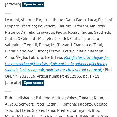
[articolo]
Open Access
Leardini, Alberto; Pagotto, Uberto; Dalla Paola, Luca; Piccinni
Leopardi, Martina; Belvedere, Claudio; Ortolani, Maurizio;
Platano, Daniela; Caravaggi, Paolo; Rogati, Giulia; Sacchetti,
Giulio; S Grimaldi, Michele; Casadei, Giulia; Lopreiato,
Valentina; Tremoli, Elena; Maffessanti, Francesco; Tenti,
Elena; Sangiorgi, Diego; Ferroni, Letizia; Maria Malagoni,
Anna; Veglia, Fabrizio; Berti, Lisa
,
Multifactorial strategies for
the prevention of the risks of ulceration in patients affected by
diabetic foot: a noprofit, multicentre, clinical trial protocol
, «BMJ
OPEN», 2026, 16, Article number: e112163, pp. 1 - 11
[articolo]
Open Access
Rubin, Mishaela; Palermo, Andrea; Vokes, Tamara; Khan,
Aliya A; Schwarz, Peter; Cetani, Filomena; Pagotto, Uberto;
Tsourdi, Elena; Sikjaer, Tanja; Pfeiffer, Kathryn M; Brod,
Meryl; Mcleod, Lori D; Zhao, Carol; Noori, Wahidullah; Shu,