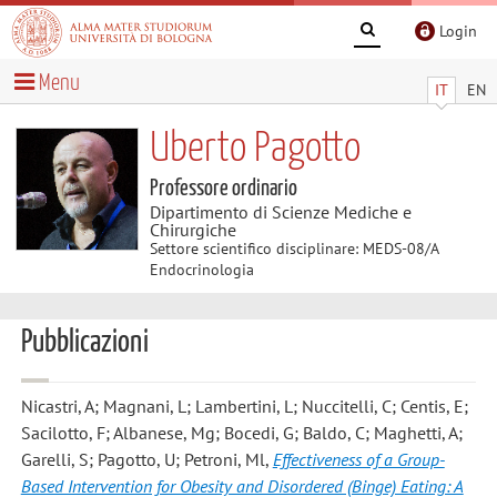
Login
Menu
IT
EN
Uberto Pagotto
Professore ordinario
Dipartimento di Scienze Mediche e
Chirurgiche
Settore scientifico disciplinare: MEDS-08/A
Endocrinologia
Pubblicazioni
Nicastri, A; Magnani, L; Lambertini, L; Nuccitelli, C; Centis, E;
Sacilotto, F; Albanese, Mg; Bocedi, G; Baldo, C; Maghetti, A;
Garelli, S; Pagotto, U; Petroni, Ml
,
Effectiveness of a Group-
Based Intervention for Obesity and Disordered (Binge) Eating: A