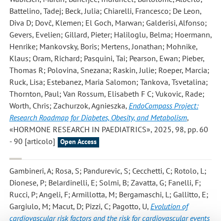
Battelino, Tadej; Beck, Julia; Chiarelli, Francesco; De Leon,
Diva D; Dovč, Klemen; El Goch, Marwan; Galderisi, Alfonso;
Gevers, Evelien; Gillard, Pieter; Haliloglu, Belma; Hoermann,
Henrike; Mankovsky, Boris; Mertens, Jonathan; Mohnike,
Klaus; Oram, Richard; Pasquini, Tai; Pearson, Ewan; Pieber,
Thomas R; Polovina, Snezana; Raskin, Julie; Roeper, Marcia;
Ruck, Lisa; Estebanez, Maria Salomon; Tankova, Tsvetalina;
Thornton, Paul; Van Rossum, Elisabeth F C; Vukovic, Rade;
Worth, Chris; Zachurzok, Agnieszka
,
EndoCompass Project:
Research Roadmap for Diabetes, Obesity, and Metabolism
,
«HORMONE RESEARCH IN PAEDIATRICS», 2025, 98, pp. 60
- 90 [articolo]
Open Access
Gambineri, A; Rosa, S; Pandurevic, S; Cecchetti, C; Rotolo, L;
Dionese, P; Belardinelli, E; Solmi, B; Zavatta, G; Fanelli, F;
Rucci, P; Angeli, F; Armillotta, M; Bergamaschi, L; Gallitto, E;
Gargiulo, M; Macut, D; Pizzi, C; Pagotto, U
,
Evolution of
cardiovascular risk factors and the risk for cardiovascular events