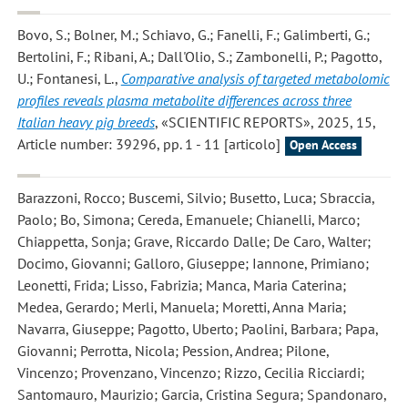
Bovo, S.; Bolner, M.; Schiavo, G.; Fanelli, F.; Galimberti, G.;
Bertolini, F.; Ribani, A.; Dall'Olio, S.; Zambonelli, P.; Pagotto,
U.; Fontanesi, L.
,
Comparative analysis of targeted metabolomic
profiles reveals plasma metabolite differences across three
Italian heavy pig breeds
, «SCIENTIFIC REPORTS», 2025, 15,
Article number: 39296, pp. 1 - 11 [articolo]
Open Access
Barazzoni, Rocco; Buscemi, Silvio; Busetto, Luca; Sbraccia,
Paolo; Bo, Simona; Cereda, Emanuele; Chianelli, Marco;
Chiappetta, Sonja; Grave, Riccardo Dalle; De Caro, Walter;
Docimo, Giovanni; Galloro, Giuseppe; Iannone, Primiano;
Leonetti, Frida; Lisso, Fabrizia; Manca, Maria Caterina;
Medea, Gerardo; Merli, Manuela; Moretti, Anna Maria;
Navarra, Giuseppe; Pagotto, Uberto; Paolini, Barbara; Papa,
Giovanni; Perrotta, Nicola; Pession, Andrea; Pilone,
Vincenzo; Provenzano, Vincenzo; Rizzo, Cecilia Ricciardi;
Santomauro, Maurizio; Garcia, Cristina Segura; Spandonaro,