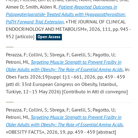
Aimee D; Smith, Alden R
,
Patient-Reported Outcomes in
Palopegteriparatide-Treated Adults with Hypoparathyroidism:
PaTH Forward Trial Extension
, «THE JOURNAL OF CLINICAL
ENDOCRINOLOGY AND METABOLISM», 2026, 111, pp. 945 -
952 [articolo]
Open Access
Perazza, F; Collini, S; Sbrega, F; Garelli, S; Pagotto, U;
Petroni, Ml
,
Targeting Muscle Strength to Prevent Frailty in
Older Adults with Obesity: The Role of Essential Amino Acids
, in:
Obes Facts 2026;19(suppl 1):1–661, 2026, pp. 459 - 459
(atti di: 33rd European Congress on Obesity, İstanbul,
Türkiye, 12–15 May 2026) [Contributo in Atti di convegno]
Perazza, F; Collini, S; Sbrega, F; Garelli, S; Pagotto, U;
Petroni, Ml
,
Targeting Muscle Strength to Prevent Frailty in
Older Adults with Obesity: The Role of Essential Amino Acids
,
«OBESITY FACTS», 2026, 19, pp. 459 - 459 [abstract]