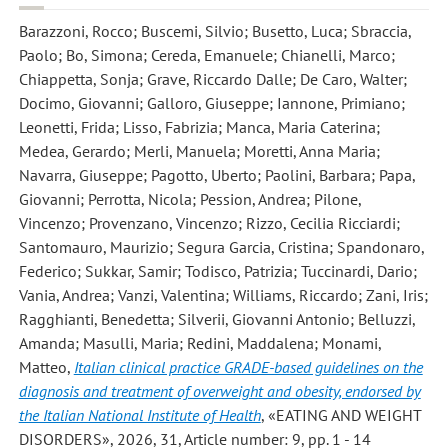
Barazzoni, Rocco; Buscemi, Silvio; Busetto, Luca; Sbraccia,
Paolo; Bo, Simona; Cereda, Emanuele; Chianelli, Marco;
Chiappetta, Sonja; Grave, Riccardo Dalle; De Caro, Walter;
Docimo, Giovanni; Galloro, Giuseppe; Iannone, Primiano;
Leonetti, Frida; Lisso, Fabrizia; Manca, Maria Caterina;
Medea, Gerardo; Merli, Manuela; Moretti, Anna Maria;
Navarra, Giuseppe; Pagotto, Uberto; Paolini, Barbara; Papa,
Giovanni; Perrotta, Nicola; Pession, Andrea; Pilone,
Vincenzo; Provenzano, Vincenzo; Rizzo, Cecilia Ricciardi;
Santomauro, Maurizio; Segura Garcia, Cristina; Spandonaro,
Federico; Sukkar, Samir; Todisco, Patrizia; Tuccinardi, Dario;
Vania, Andrea; Vanzi, Valentina; Williams, Riccardo; Zani, Iris;
Ragghianti, Benedetta; Silverii, Giovanni Antonio; Belluzzi,
Amanda; Masulli, Maria; Redini, Maddalena; Monami,
Matteo
,
Italian clinical practice GRADE-based guidelines on the
diagnosis and treatment of overweight and obesity, endorsed by
the Italian National Institute of Health
, «EATING AND WEIGHT
DISORDERS», 2026, 31, Article number: 9, pp. 1 - 14