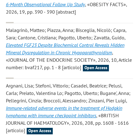
6-Month Observational Follow Up Study
, «OBESITY FACTS»,
2026, 19, pp. 390 - 390 [abstract]
Malagrinò, Matteo; Piazza, Anna; Bisceglia, Nicolò; Capra,
Sara; Cantone, Cristiana; Pagotto, Uberto; Zavatta, Guido
,
Elevated FGF23 Despite Biochemical Control Reveals Hidden
Mineral Dysregulation in Chronic Hypoparathyroidism
,
«JOURNAL OF THE ENDOCRINE SOCIETY», 2026, 10, Article
number: bvaf217, pp. 1 - 8 [articolo]
Open Access
Argnani, Lisa; Stefoni, Vittorio; Casadei, Beatrice; Pelusi,
Carla; Preiato, Valentina Lo; Pagotto, Uberto; Bugane', Anna;
Pellegrini, Cinzia; Broccoli, Alessandro; Zinzani, Pier Luigi
,
Immune‐related adverse events in the treatment of Hodgkin
lymphoma with immune checkpoint inhibitors
, «BRITISH
JOURNAL OF HAEMATOLOGY», 2026, 208, pp. 1608 - 1616
[articolo]
Open Access