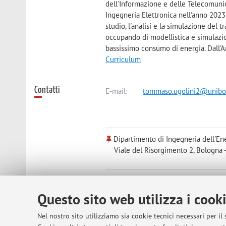
dell'Informazione e delle Telecomunic
Ingegneria Elettronica nell'anno 2023 p
studio, l'analisi e la simulazione del 
occupando di modellistica e simulazion
bassissimo consumo di energia. Dall'A
Curriculum
Contatti
E-mail:
tommaso.ugolini2@unibo.
Dipartimento di Ingegneria dell'Ene
Viale del Risorgimento 2, Bologna 
Centro di Ricerca sui Sistemi Elett
"Ercole De Castro" - ARCES (Advan
Questo sito web utilizza i cook
Viale Carlo Pepoli 3/2, Bologna -
Va
Nel nostro sito utilizziamo sia cookie tecnici necessari per il