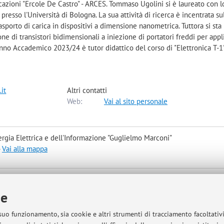
azioni "Ercole De Castro" - ARCES. Tommaso Ugolini si è laureato con l
resso l'Università di Bologna. La sua attività di ricerca è incentrata su
trasporto di carica in dispositivi a dimensione nanometrica. Tuttora si sta
e di transistori bidimensionali a iniezione di portatori freddi per appl
nno Accademico 2023/24 è tutor didattico del corso di "Elettronica T-1
it
Altri contatti
Web:
Vai al sito personale
rgia Elettrica e dell'Informazione "Guglielmo Marconi"
-
Vai alla mappa
ronici per l'Ingegneria dell'Informazione e delle Telecomunicazioni
ced Research Center on Electronic System)
ie
i alla mappa
 suo funzionamento, sia cookie e altri strumenti di tracciamento facoltativ