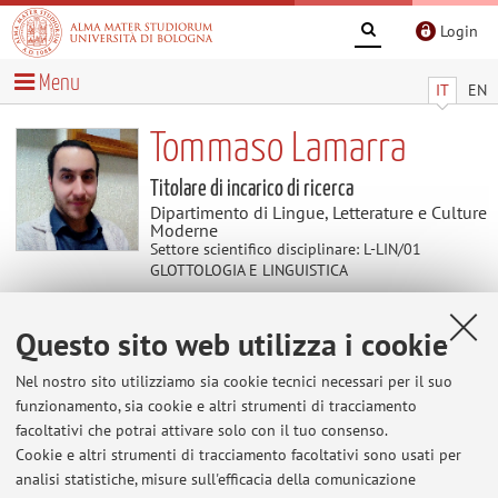
Login
Menu
IT
EN
Tommaso Lamarra
Titolare di incarico di ricerca
Dipartimento di Lingue, Letterature e Culture
Moderne
Settore scientifico disciplinare: L-LIN/01
GLOTTOLOGIA E LINGUISTICA
Questo sito web utilizza i cookie
Avvisi
Nel nostro sito utilizziamo sia cookie tecnici necessari per il suo
Applicazione mobile "Word Ladders" (gioco
funzionamento, sia cookie e altri strumenti di tracciamento
linguistico per raccolta dati semantici, finanziato
facoltativi che potrai attivare solo con il tuo consenso.
da ERC-2021-STG-101039777, proprietà
Cookie e altri strumenti di tracciamento facoltativi sono usati per
intellettuale: UniBo).
analisi statistiche, misure sull'efficacia della comunicazione