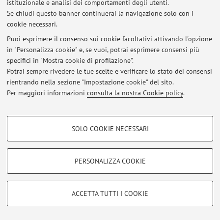
istituzionale e analisi dei comportamenti degli utenti.
Disponibile gratuitamente per il download su telefoni
Se chiudi questo banner continuerai la navigazione solo con i
cellulari Android e Apple, per giocare in lingua italiana o
cookie necessari.
inglese. Disponibili Documentazione tecnica, case study
Puoi esprimere il consenso sui cookie facoltativi attivando l'opzione
scientifico su gamification in scienze linguistiche,
in "Personalizza cookie" e, se vuoi, potrai esprimere consensi più
e panoramica delle analisi in corso.
specifici in "Mostra cookie di profilazione".
Pubblicato il: 12 aprile 2024
Potrai sempre rivedere le tue scelte e verificare lo stato dei consensi
rientrando nella sezione "Impostazione cookie" del sito.
Per maggiori informazioni
consulta la nostra Cookie policy
.
Area riservata
COOKIE DI PROFILAZIONE - FACOLTATIVI
Accedi tramite
login
per gestire tutti i contenuti del sito.
SOLO COOKIE NECESSARI
Si tratta di cookie utilizzati per analizzare le caratteristiche della navigazione
degli utenti, creare profili in base al loro comportamento sul sito, per analisi
di marketing.
PERSONALIZZA COOKIE
© 2026 - ALMA MATER STUDIORUM - Università di Bologna - Via
Mostra cookie di profilazione
Zamboni, 33 - 40126 Bologna - Partita IVA: 01131710376
Privacy
|
Note legali
|
Impostazioni Cookie
Google/Youtube Video
COOKIE TECNICI - NECESSARI
ACCETTA TUTTI I COOKIE
Facebook
Si tratta di cookie tecnici utilizzati, a titolo esemplificativo, per il corretto
Vimeo
funzionamento del sito, salvare le preferenze di navigazione, per il