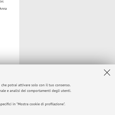
ivi.
 Anna
i che potrai attivare solo con il tuo consenso.
onale e analisi dei comportamenti degli utenti.
ecifici in "Mostra cookie di profilazione".