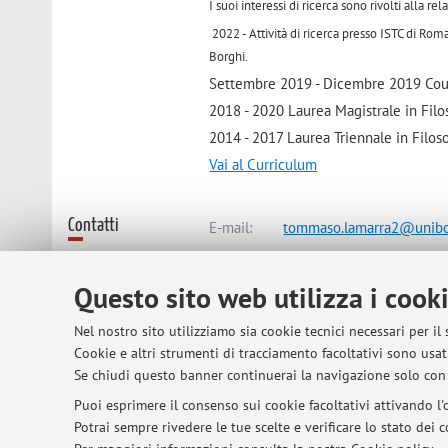
I suoi interessi di ricerca sono rivolti alla r
2022 - Attività di ricerca presso ISTC di 
Borghi.
Settembre 2019 - Dicembre 2019 Cour
2018 - 2020 Laurea Magistrale in Filos
2014 - 2017 Laurea Triennale in Filoso
Vai al Curriculum
Contatti
E-mail:
tommaso.lamarra2@unibo
Questo sito web utilizza i cook
Dipartimento di Lingue, Letteratur
Via Cartoleria 5, Bologna -
Vai alla
Nel nostro sito utilizziamo sia cookie tecnici necessari per il
Cookie e altri strumenti di tracciamento facoltativi sono usati
Se chiudi questo banner continuerai la navigazione solo con 
Risorse in rete
ORCID
Puoi esprimere il consenso sui cookie facoltativi attivando l'o
Potrai sempre rivedere le tue scelte e verificare lo stato dei