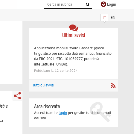
Login
IT
EN
Ultimi avvisi
Applicazione mobile "Word Ladders" (gioco
linguistico per raccolta dati semantici, finanziato
da ERC-2021-STG-101039777, proprietà
intellettuale: UniBo).
Pubblicato il: 12 aprile 2024
Tutti gli avvisi
ità e
Area riservata
Accedi tramite
login
per gestire tutti i contenuti
del sito.
sa