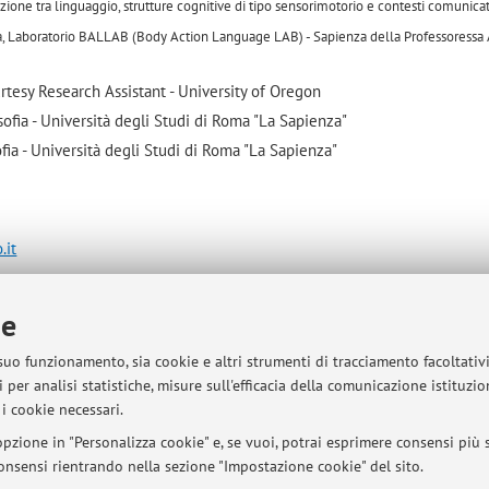
elazione tra linguaggio, strutture cognitive di tipo sensorimotorio
e contesti comunicat
Roma, Laboratorio BALLAB (Body Action Language LAB) - Sapienza della Professoressa
tesy Research Assistant - University of Oregon
ofia - Università degli Studi di Roma "La Sapienza"
fia - Università degli Studi di Roma "La Sapienza"
.it
ie
e e Culture Moderne
 mappa
 suo funzionamento, sia cookie e altri strumenti di tracciamento facoltativ
 per analisi statistiche, misure sull'efficacia della comunicazione istituzi
i cookie necessari.
pzione in "Personalizza cookie" e, se vuoi, potrai esprimere consensi più sp
 consensi rientrando nella sezione "Impostazione cookie" del sito.