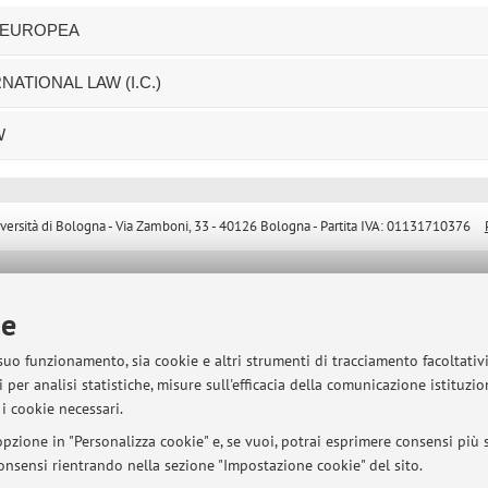
E EUROPEA
NATIONAL LAW (I.C.)
W
sità di Bologna - Via Zamboni, 33 - 40126 Bologna - Partita IVA: 01131710376
ie
 suo funzionamento, sia cookie e altri strumenti di tracciamento facoltativ
 per analisi statistiche, misure sull'efficacia della comunicazione istituzi
i cookie necessari.
pzione in "Personalizza cookie" e, se vuoi, potrai esprimere consensi più sp
 consensi rientrando nella sezione "Impostazione cookie" del sito.