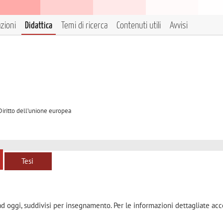
azioni
Didattica
Temi di ricerca
Contenuti utili
Avvisi
2
 Diritto dell’unione europea
Tesi
ad oggi, suddivisi per insegnamento. Per le informazioni dettagliate acc