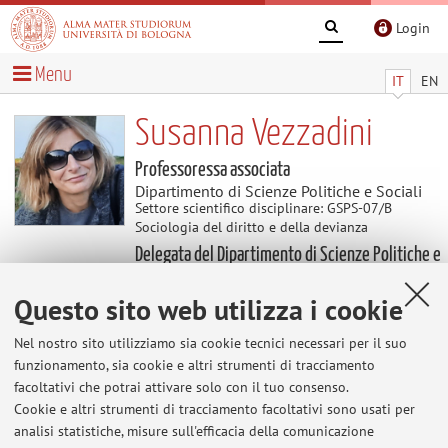
Login
Menu
IT
EN
Susanna Vezzadini
Professoressa associata
Dipartimento di Scienze Politiche e Sociali
Settore scientifico disciplinare: GSPS-07/B
Sociologia del diritto e della devianza
Delegata del Dipartimento di Scienze Politiche e
Sociali
Questo sito web utilizza i cookie
Avvisi
Nel nostro sito utilizziamo sia cookie tecnici necessari per il suo
funzionamento, sia cookie e altri strumenti di tracciamento
facoltativi che potrai attivare solo con il tuo consenso.
Al momento non sono presenti avvisi.
Cookie e altri strumenti di tracciamento facoltativi sono usati per
analisi statistiche, misure sull'efficacia della comunicazione