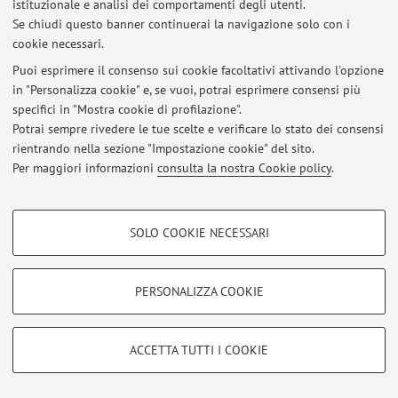
istituzionale e analisi dei comportamenti degli utenti.
Area riservata
Se chiudi questo banner continuerai la navigazione solo con i
Accedi tramite
login
per gestire tutti i contenuti del sito.
cookie necessari.
Puoi esprimere il consenso sui cookie facoltativi attivando l'opzione
in "Personalizza cookie" e, se vuoi, potrai esprimere consensi più
© 2026 - ALMA MATER STUDIORUM - Università di Bologna - Via
specifici in "Mostra cookie di profilazione".
Zamboni, 33 - 40126 Bologna - Partita IVA: 01131710376
Potrai sempre rivedere le tue scelte e verificare lo stato dei consensi
Privacy
|
Note legali
|
Impostazioni Cookie
rientrando nella sezione "Impostazione cookie" del sito.
Per maggiori informazioni
consulta la nostra Cookie policy
.
COOKIE DI PROFILAZIONE - FACOLTATIVI
SOLO COOKIE NECESSARI
Si tratta di cookie utilizzati per analizzare le caratteristiche della navigazione
degli utenti, creare profili in base al loro comportamento sul sito, per analisi
di marketing.
PERSONALIZZA COOKIE
Mostra cookie di profilazione
Google/Youtube Video
COOKIE TECNICI - NECESSARI
ACCETTA TUTTI I COOKIE
Facebook
Si tratta di cookie tecnici utilizzati, a titolo esemplificativo, per il corretto
Vimeo
funzionamento del sito, salvare le preferenze di navigazione, per il