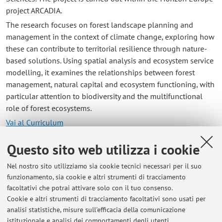
project ARCADIA.
The research focuses on forest landscape planning and
management in the context of climate change, exploring how
these can contribute to territorial resilience through nature-
based solutions. Using spatial analysis and ecosystem service
modelling, it examines the relationships between forest
management, natural capital and ecosystem functioning, with
particular attention to biodiversity and the multifunctional
role of forest ecosystems.
Vai al Curriculum
Questo sito web utilizza i cookie
Contatti
Nel nostro sito utilizziamo sia cookie tecnici necessari per il suo
E-mail:
stefano.samore2@unibo.it
funzionamento, sia cookie e altri strumenti di tracciamento
facoltativi che potrai attivare solo con il tuo consenso.
Cookie e altri strumenti di tracciamento facoltativi sono usati per
analisi statistiche, misure sull'efficacia della comunicazione
Dipartimento di Scienze e Tecnologie Agro-Alimentari
istituzionale e analisi dei comportamenti degli utenti.