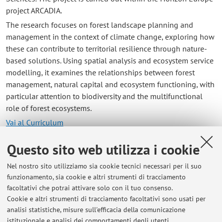
project ARCADIA.
The research focuses on forest landscape planning and
management in the context of climate change, exploring how
these can contribute to territorial resilience through nature-
based solutions. Using spatial analysis and ecosystem service
modelling, it examines the relationships between forest
management, natural capital and ecosystem functioning, with
particular attention to biodiversity and the multifunctional
role of forest ecosystems.
Vai al Curriculum
Questo sito web utilizza i cookie
Contatti
Nel nostro sito utilizziamo sia cookie tecnici necessari per il suo
E-mail:
stefano.samore2@unibo.it
funzionamento, sia cookie e altri strumenti di tracciamento
facoltativi che potrai attivare solo con il tuo consenso.
Cookie e altri strumenti di tracciamento facoltativi sono usati per
analisi statistiche, misure sull'efficacia della comunicazione
Dipartimento di Scienze e Tecnologie Agro-Alimentari
istituzionale e analisi dei comportamenti degli utenti.