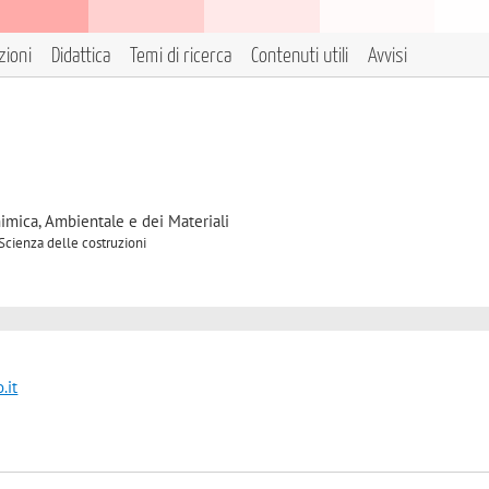
zioni
Didattica
Temi di ricerca
Contenuti utili
Avvisi
himica, Ambientale e dei Materiali
 Scienza delle costruzioni
.it