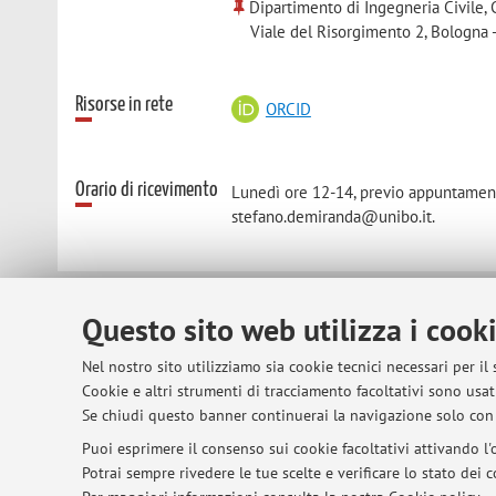
Dipartimento di Ingegneria Civile, 
Viale del Risorgimento 2, Bologna 
Risorse in rete
ORCID
Orario di ricevimento
Lunedì ore 12-14, previo appuntamento
stefano.demiranda@unibo.it.
Questo sito web utilizza i cook
© 2026 - ALMA MATER STUDIORUM - Univer
Nel nostro sito utilizziamo sia cookie tecnici necessari per il
Cookie e altri strumenti di tracciamento facoltativi sono usati
Se chiudi questo banner continuerai la navigazione solo con 
Puoi esprimere il consenso sui cookie facoltativi attivando l'o
Potrai sempre rivedere le tue scelte e verificare lo stato dei