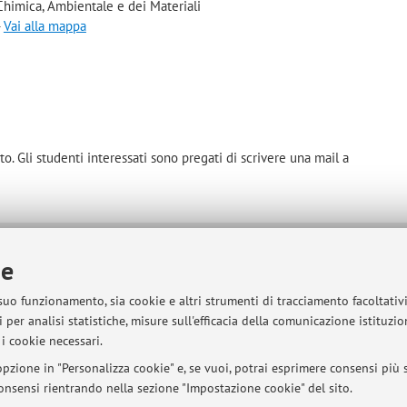
Chimica, Ambientale e dei Materiali
-
Vai alla mappa
. Gli studenti interessati sono pregati di scrivere una mail a
ie
sità di Bologna - Via Zamboni, 33 - 40126 Bologna - Partita IVA: 01131710376
 suo funzionamento, sia cookie e altri strumenti di tracciamento facoltativ
 per analisi statistiche, misure sull'efficacia della comunicazione istituzi
i cookie necessari.
pzione in "Personalizza cookie" e, se vuoi, potrai esprimere consensi più sp
 consensi rientrando nella sezione "Impostazione cookie" del sito.