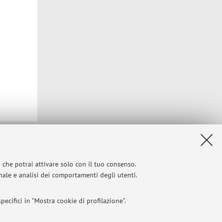
Privacy
|
Note legali
|
Impostazioni Cookie
i che potrai attivare solo con il tuo consenso.
onale e analisi dei comportamenti degli utenti.
ecifici in "Mostra cookie di profilazione".