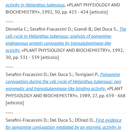
activity in Helianthus tuberosus
, «PLANT PHYSIOLOGY AND
BIOCHEMISTRY», 1992, 30, pp. 415 - 424 [articolo]
Dinnella C.; Serafini-Fracassini D.; Grandi B.; Del Duca S.
,
The
cell cycle in Helianthus tuberosus: analysis of polyamine-
endogenous protein conjugates by transglutaminase-like
activity
, «PLANT PHYSIOLOGY AND BIOCHEMISTRY», 1992,
30, pp. 531 - 539 [articolo]
Serafini-Fracassini D.; Del Duca S.; Torrigiani P.
,
Polyamine
conjugation during the cell cycle of Helianthus tuberosus: non
enzymatic and transglutaminase-like binding activity
, «PLANT
PHYSIOLOGY AND BIOCHEMISTRY», 1989, 27, pp. 659 - 668
[articolo]
Serafini-Fracassini D.; Del Duca S.; D'Orazi D.
,
First evidence
for polyamine conjugation mediated by an enzymic activity in