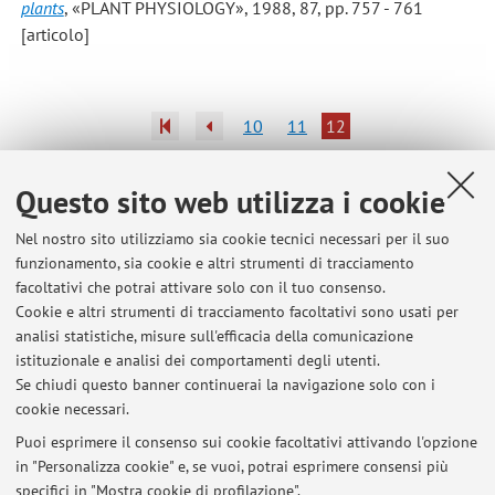
plants
, «PLANT PHYSIOLOGY», 1988, 87, pp. 757 - 761
[articolo]
10
11
12
Pubblicazioni antecedenti il 2004
Questo sito web utilizza i cookie
Nel nostro sito utilizziamo sia cookie tecnici necessari per il suo
funzionamento, sia cookie e altri strumenti di tracciamento
facoltativi che potrai attivare solo con il tuo consenso.
Ultimi avvisi
Cookie e altri strumenti di tracciamento facoltativi sono usati per
analisi statistiche, misure sull'efficacia della comunicazione
DICOSN- Valutazione VIDEO presentati da studenti
istituzionale e analisi dei comportamenti degli utenti.
Pubblicato il: 22 gennaio 2026
Se chiudi questo banner continuerai la navigazione solo con i
cookie necessari.
BHEH- B6300 - BOTANY: INTERACTIONS....-The lecture on 14 October
is suspended.
Puoi esprimere il consenso sui cookie facoltativi attivando l'opzione
Pubblicato il: 12 ottobre 2025
in "Personalizza cookie" e, se vuoi, potrai esprimere consensi più
specifici in "Mostra cookie di profilazione".