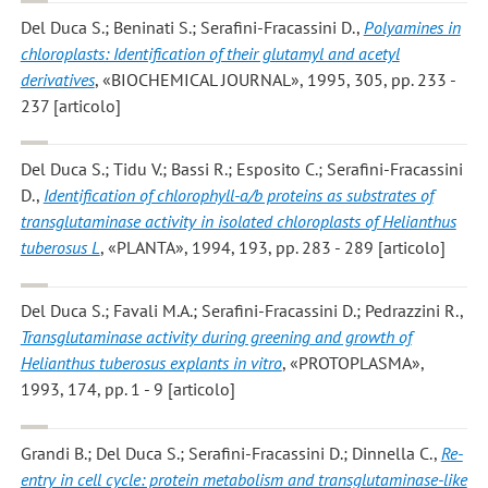
Del Duca S.; Beninati S.; Serafini-Fracassini D.
,
Polyamines in
chloroplasts: Identification of their glutamyl and acetyl
derivatives
, «BIOCHEMICAL JOURNAL», 1995, 305, pp. 233 -
237 [articolo]
Del Duca S.; Tidu V.; Bassi R.; Esposito C.; Serafini-Fracassini
D.
,
Identification of chlorophyll-a/b proteins as substrates of
transglutaminase activity in isolated chloroplasts of Helianthus
tuberosus L
, «PLANTA», 1994, 193, pp. 283 - 289 [articolo]
Del Duca S.; Favali M.A.; Serafini-Fracassini D.; Pedrazzini R.
,
Transglutaminase activity during greening and growth of
Helianthus tuberosus explants in vitro
, «PROTOPLASMA»,
1993, 174, pp. 1 - 9 [articolo]
Grandi B.; Del Duca S.; Serafini-Fracassini D.; Dinnella C.
,
Re-
entry in cell cycle: protein metabolism and transglutaminase-like