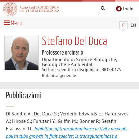
Login
Menu
IT
EN
Stefano Del Duca
Professore ordinario
Dipartimento di Scienze Biologiche,
Geologiche e Ambientali
Settore scientifico disciplinare: BIOS-01/A
Botanica generale
Pubblicazioni
Di Sandro A.; Del Duca S.; Verderio Edwards E.; Hargreaves
A.; Hirose S.; Furutani Y.; Griffin M.; Bonner P.; Serafini
Fracassini D.
,
Inhibition of transglutaminase activity prevents
pollen tube growth in fruit species: is transglutaminase a