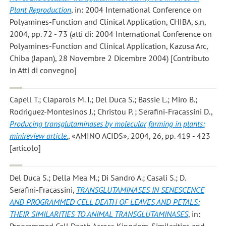
Plant Reproduction
, in: 2004 International Conference on
Polyamines-Function and Clinical Application, CHIBA, s.n,
2004, pp. 72 - 73 (atti di: 2004 International Conference on
Polyamines-Function and Clinical Application, Kazusa Arc,
Chiba (Japan), 28 Novembre 2 Dicembre 2004) [Contributo
in Atti di convegno]
Capell T.; Claparols M. I.; Del Duca S.; Bassie L.; Miro B.;
Rodriguez-Montesinos J.; Christou P. ; Serafini-Fracassini D.
,
Producing transglutaminases by molecular farming in plants:
minireview article.
, «AMINO ACIDS», 2004, 26, pp. 419 - 423
[articolo]
Del Duca S.; Della Mea M.; Di Sandro A.; Casali S.; D.
Serafini-Fracassini
,
TRANSGLUTAMINASES IN SENESCENCE
AND PROGRAMMED CELL DEATH OF LEAVES AND PETALS:
THEIR SIMILARITIES TO ANIMAL TRANSGLUTAMINASES
, in:
Programmed Cell Death Across Kingdom. Similarities and