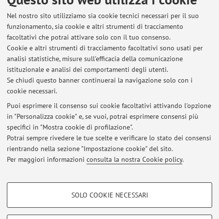
Nel nostro sito utilizziamo sia cookie tecnici necessari per il suo
funzionamento, sia cookie e altri strumenti di tracciamento
facoltativi che potrai attivare solo con il tuo consenso.
Ultimi avvisi
Cookie e altri strumenti di tracciamento facoltativi sono usati per
analisi statistiche, misure sull'efficacia della comunicazione
DICOSN- Valutazione VIDEO presentati da studenti
istituzionale e analisi dei comportamenti degli utenti.
Pubblicato il: 22 gennaio 2026
Se chiudi questo banner continuerai la navigazione solo con i
cookie necessari.
BHEH- B6300 - BOTANY: INTERACTIONS....-The lecture on 14 October
is suspended.
Puoi esprimere il consenso sui cookie facoltativi attivando l'opzione
Pubblicato il: 12 ottobre 2025
in "Personalizza cookie" e, se vuoi, potrai esprimere consensi più
specifici in "Mostra cookie di profilazione".
66989 - BIOLOGIA E DIVERSITA' VEGETALE (M-Z)
Potrai sempre rivedere le tue scelte e verificare lo stato dei consensi
Pubblicato il: 21 febbraio 2018
rientrando nella sezione "Impostazione cookie" del sito.
Per maggiori informazioni
consulta la nostra Cookie policy
.
Tutti gli avvisi
COOKIE DI PROFILAZIONE - FACOLTATIVI
SOLO COOKIE NECESSARI
Si tratta di cookie utilizzati per analizzare le caratteristiche della navigazione
Area riservata
degli utenti, creare profili in base al loro comportamento sul sito, per analisi
Accedi tramite
login
per gestire tutti i contenuti del sito.