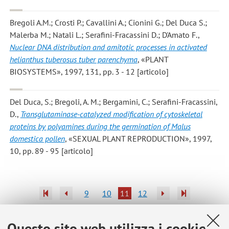
Bregoli A.M.; Crosti P.; Cavallini A.; Cionini G.; Del Duca S.;
Malerba M.; Natali L.; Serafini-Fracassini D.; D'Amato F.
,
Nuclear DNA distribution and amitotic processes in activated
helianthus tuberosus tuber parenchyma
, «PLANT
BIOSYSTEMS», 1997, 131, pp. 3 - 12 [articolo]
Del Duca, S.; Bregoli, A. M.; Bergamini, C.; Serafini-Fracassini,
D.
,
Transglutaminase-catalyzed modification of cytoskeletal
proteins by polyamines during the germination of Malus
domestica pollen
, «SEXUAL PLANT REPRODUCTION», 1997,
10, pp. 89 - 95 [articolo]
9
10
11
12
Pubblicazioni antecedenti il 2004
Questo sito web utilizza i cookie