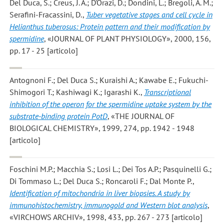
Del Duca, S.; Creus, J. A.; D'Orazi, D.; Dondini, L.; Bregoli, A. M.;
Serafini-Fracassini, D.
,
Tuber vegetative stages and cell cycle in
Helianthus tuberosus: Protein pattern and their modification by
spermidine
, «JOURNAL OF PLANT PHYSIOLOGY», 2000, 156,
pp. 17 - 25 [articolo]
Antognoni F.; Del Duca S.; Kuraishi A.; Kawabe E.; Fukuchi-
Shimogori T.; Kashiwagi K.; Igarashi K.
,
Transcriptional
inhibition of the operon for the spermidine uptake system by the
substrate-binding protein PotD
, «THE JOURNAL OF
BIOLOGICAL CHEMISTRY», 1999, 274, pp. 1942 - 1948
[articolo]
Foschini M.P.; Macchia S.; Losi L.; Dei Tos A.P.; Pasquinelli G.;
Di Tommaso L.; Del Duca S.; Roncaroli F.; Dal Monte P.
,
Identification of mitochondria in liver biopsies. A study by
immunohistochemistry, immunogold and Western blot analysis
,
«VIRCHOWS ARCHIV», 1998, 433, pp. 267 - 273 [articolo]