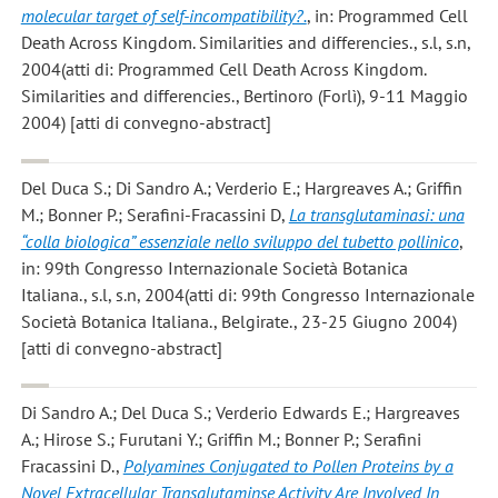
molecular target of self-incompatibility?.
, in: Programmed Cell
Death Across Kingdom. Similarities and differencies., s.l, s.n,
2004(atti di: Programmed Cell Death Across Kingdom.
Similarities and differencies., Bertinoro (Forlì), 9-11 Maggio
2004) [atti di convegno-abstract]
Del Duca S.; Di Sandro A.; Verderio E.; Hargreaves A.; Griffin
M.; Bonner P.; Serafini-Fracassini D
,
La transglutaminasi: una
“colla biologica” essenziale nello sviluppo del tubetto pollinico
,
in: 99th Congresso Internazionale Società Botanica
Italiana., s.l, s.n, 2004(atti di: 99th Congresso Internazionale
Società Botanica Italiana., Belgirate., 23-25 Giugno 2004)
[atti di convegno-abstract]
Di Sandro A.; Del Duca S.; Verderio Edwards E.; Hargreaves
A.; Hirose S.; Furutani Y.; Griffin M.; Bonner P.; Serafini
Fracassini D.
,
Polyamines Conjugated to Pollen Proteins by a
Novel Extracellular Transglutaminse Activity Are Involved In