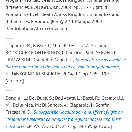
differencies, BOLOGNA, s.n, 2004, pp. 25 - 25 (atti di:
Programmed Cell Death Across Kingdom. Similarities and
differencies, Bertinoro (Forlì), 9-11 Maggio 2004)
[Contributo in Atti di convegno]
Claparols, M; Bassie, L; Miro, B; DEL DUCA, Stefano;
RODRIGUEZ MONTESINOS, J; Christou, Paul; SERAFINI
FRACASSINI, Donatella; Capell, T.
,
Transgenic rice as a vehicle
for the production of the industrial enzyme transglutaminase
,
«TRANSGENIC RESEARCH», 2004, 13, pp. 195 - 199
[articolo]
Dondini, L.; Del Duca, S.; Dall'Agata, L.; Bassi, R.; Gastaldelli,
M.; Della Mea, M.; Di Sandro, A.; Claparols, I.; Serafini-
Fracassini, D.
,
Suborganellar localisation and effect of light on
Helianthus tuberosus chloroplast transglutaminases and their
substrates
, «PLANTA», 2003, 217, pp. 84 - 95 [articolo]