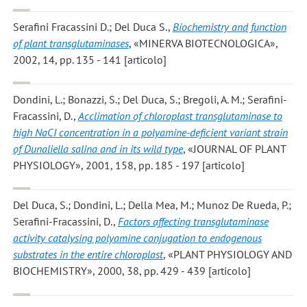
Serafini Fracassini D.; Del Duca S.
,
Biochemistry and function
of plant transglutaminases
, «MINERVA BIOTECNOLOGICA»,
2002, 14, pp. 135 - 141 [articolo]
Dondini, L.; Bonazzi, S.; Del Duca, S.; Bregoli, A. M.; Serafini-
Fracassini, D.
,
Acclimation of chloroplast transglutaminase to
high NaCI concentration in a polyamine-deficient variant strain
of Dunaliella salina and in its wild type
, «JOURNAL OF PLANT
PHYSIOLOGY», 2001, 158, pp. 185 - 197 [articolo]
Del Duca, S.; Dondini, L.; Della Mea, M.; Munoz De Rueda, P.;
Serafini-Fracassini, D.
,
Factors affecting transglutaminase
activity catalysing polyamine conjugation to endogenous
substrates in the entire chloroplast
, «PLANT PHYSIOLOGY AND
BIOCHEMISTRY», 2000, 38, pp. 429 - 439 [articolo]