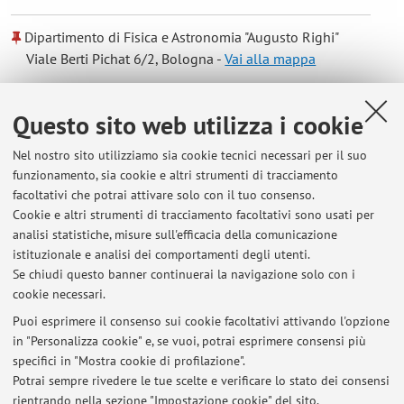
Dipartimento di Fisica e Astronomia "Augusto Righi"
Viale Berti Pichat 6/2, Bologna -
Vai alla mappa
Risorse in rete
Questo sito web utilizza i cookie
Nel nostro sito utilizziamo sia cookie tecnici necessari per il suo
ORCID
funzionamento, sia cookie e altri strumenti di tracciamento
facoltativi che potrai attivare solo con il tuo consenso.
Cookie e altri strumenti di tracciamento facoltativi sono usati per
Orario di ricevimento
analisi statistiche, misure sull'efficacia della comunicazione
istituzionale e analisi dei comportamenti degli utenti.
Lunedi dalle 11.00 alle 13.00
Se chiudi questo banner continuerai la navigazione solo con i
cookie necessari.
Puoi esprimere il consenso sui cookie facoltativi attivando l'opzione
in "Personalizza cookie" e, se vuoi, potrai esprimere consensi più
Ultimi avvisi
specifici in "Mostra cookie di profilazione".
Potrai sempre rivedere le tue scelte e verificare lo stato dei consensi
Al momento non sono presenti avvisi.
rientrando nella sezione "Impostazione cookie" del sito.