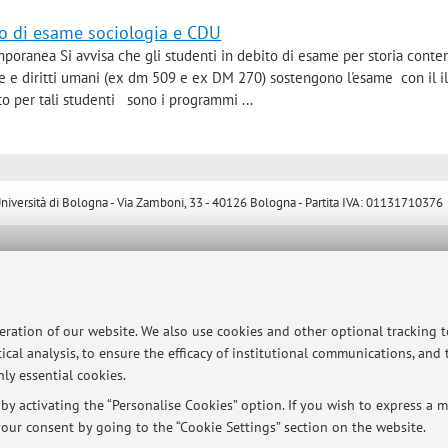
o di esame sociologia e CDU
emporanea Si avvisa che gli studenti in debito di esame per storia con
re e diritti umani (ex dm 509 e ex DM 270) sostengono l'esame con il il
o per tali studenti sono i programmi ...
ersità di Bologna - Via Zamboni, 33 - 40126 Bologna - Partita IVA: 01131710376
peration of our website. We also use cookies and other optional tracking 
ical analysis, to ensure the efficacy of institutional communications, and
ly essential cookies.
y activating the “Personalise Cookies” option. If you wish to express a mo
our consent by going to the “Cookie Settings” section on the website.