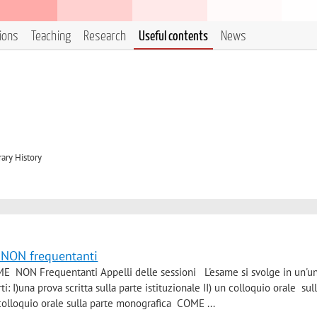
tions
Teaching
Research
Useful contents
News
ary History
r NON frequentanti
ON Frequentanti Appelli delle sessioni L'esame si svolge in un'un
: I)una prova scritta sulla parte istituzionale II) un colloquio orale sul
 colloquio orale sulla parte monografica COME ...