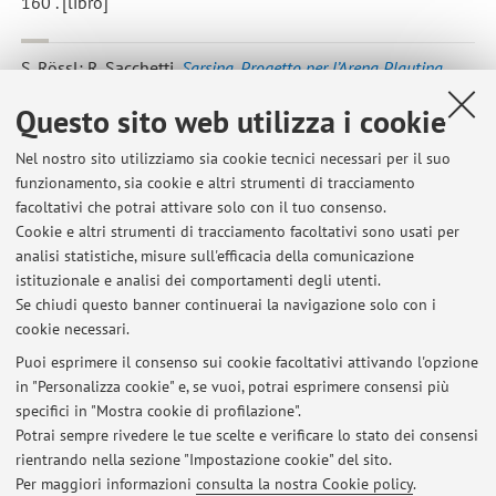
160 . [libro]
S. Rössl; R. Sacchetti
,
Sarsina. Progetto per l’Arena Plautina
,
CESENA, Il Vicolo Editore, 2004, pp. 48 . [libro]
Questo sito web utilizza i cookie
S. Rössl; M. Sordi
,
Sguardi sul paesaggio italiano, Laboratorio
Nel nostro sito utilizziamo sia cookie tecnici necessari per il suo
funzionamento, sia cookie e altri strumenti di tracciamento
di Fotografia 1.
, 2004. [mostra o esposizione]
facoltativi che potrai attivare solo con il tuo consenso.
Cookie e altri strumenti di tracciamento facoltativi sono usati per
analisi statistiche, misure sull'efficacia della comunicazione
14
15
16
istituzionale e analisi dei comportamenti degli utenti.
Se chiudi questo banner continuerai la navigazione solo con i
cookie necessari.
Puoi esprimere il consenso sui cookie facoltativi attivando l'opzione
in "Personalizza cookie" e, se vuoi, potrai esprimere consensi più
Ultimi avvisi
specifici in "Mostra cookie di profilazione".
Potrai sempre rivedere le tue scelte e verificare lo stato dei consensi
Al momento non sono presenti avvisi.
rientrando nella sezione "Impostazione cookie" del sito.
Per maggiori informazioni
consulta la nostra Cookie policy
.