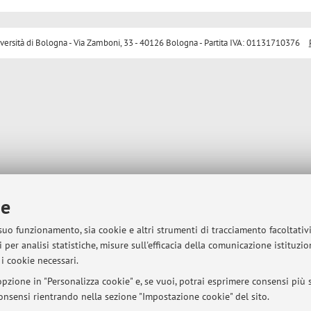
sità di Bologna - Via Zamboni, 33 - 40126 Bologna - Partita IVA: 01131710376
ie
 suo funzionamento, sia cookie e altri strumenti di tracciamento facoltativ
 per analisi statistiche, misure sull'efficacia della comunicazione istituzi
i cookie necessari.
pzione in "Personalizza cookie" e, se vuoi, potrai esprimere consensi più sp
 consensi rientrando nella sezione "Impostazione cookie" del sito.