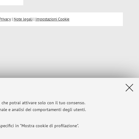
Privacy
|
Note legali
|
Impostazioni Cookie
i che potrai attivare solo con il tuo consenso.
onale e analisi dei comportamenti degli utenti.
ecifici in "Mostra cookie di profilazione".