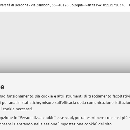
sità di Bologna - Via Zamboni, 33 - 40126 Bologna - Partita IVA: 01131710376
ie
 suo funzionamento, sia cookie e altri strumenti di tracciamento facoltativ
 per analisi statistiche, misure sull'efficacia della comunicazione istituzi
i cookie necessari.
pzione in "Personalizza cookie" e, se vuoi, potrai esprimere consensi più sp
 consensi rientrando nella sezione "Impostazione cookie" del sito.