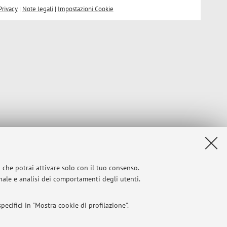
Privacy
|
Note legali
|
Impostazioni Cookie
i che potrai attivare solo con il tuo consenso.
onale e analisi dei comportamenti degli utenti.
ecifici in "Mostra cookie di profilazione".