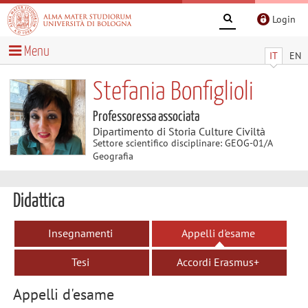
Login
Menu
IT
EN
Stefania Bonfiglioli
Professoressa associata
Dipartimento di Storia Culture Civiltà
Settore scientifico disciplinare: GEOG-01/A
Geografia
Didattica
Insegnamenti
Appelli d'esame
Tesi
Accordi Erasmus+
Appelli d'esame