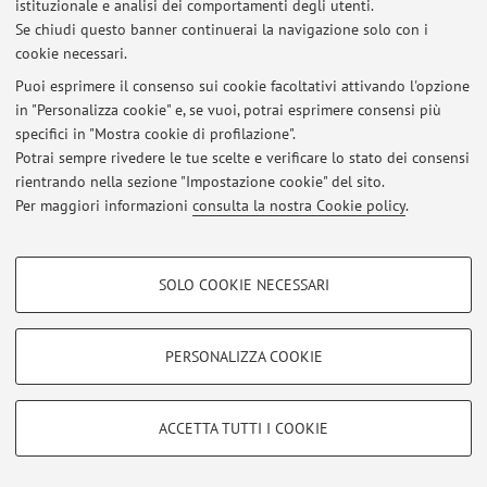
istituzionale e analisi dei comportamenti degli utenti.
Se chiudi questo banner continuerai la navigazione solo con i
Al momento non sono presenti avvisi.
cookie necessari.
Puoi esprimere il consenso sui cookie facoltativi attivando l'opzione
in "Personalizza cookie" e, se vuoi, potrai esprimere consensi più
specifici in "Mostra cookie di profilazione".
Potrai sempre rivedere le tue scelte e verificare lo stato dei consensi
Area riservata
rientrando nella sezione "Impostazione cookie" del sito.
Accedi tramite
login
per gestire tutti i contenuti del sito.
Per maggiori informazioni
consulta la nostra Cookie policy
.
COOKIE DI PROFILAZIONE - FACOLTATIVI
© 2026 - ALMA MATER STUDIORUM - Università di Bologna - Via
SOLO COOKIE NECESSARI
Zamboni, 33 - 40126 Bologna - Partita IVA: 01131710376
Si tratta di cookie utilizzati per analizzare le caratteristiche della navigazione
Privacy
|
Note legali
|
Impostazioni Cookie
degli utenti, creare profili in base al loro comportamento sul sito, per analisi
di marketing.
PERSONALIZZA COOKIE
Mostra cookie di profilazione
Google/Youtube Video
COOKIE TECNICI - NECESSARI
ACCETTA TUTTI I COOKIE
Facebook
Si tratta di cookie tecnici utilizzati, a titolo esemplificativo, per il corretto
Vimeo
funzionamento del sito, salvare le preferenze di navigazione, per il