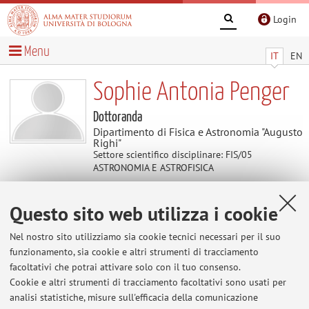
Login
Menu
IT
EN
Sophie Antonia Penger
Dottoranda
Dipartimento di Fisica e Astronomia "Augusto
Righi"
Settore scientifico disciplinare: FIS/05
ASTRONOMIA E ASTROFISICA
Questo sito web utilizza i cookie
Contenuti utili
Nel nostro sito utilizziamo sia cookie tecnici necessari per il suo
Al momento non sono presenti contenuti.
funzionamento, sia cookie e altri strumenti di tracciamento
facoltativi che potrai attivare solo con il tuo consenso.
Cookie e altri strumenti di tracciamento facoltativi sono usati per
analisi statistiche, misure sull'efficacia della comunicazione
Ultimi avvisi