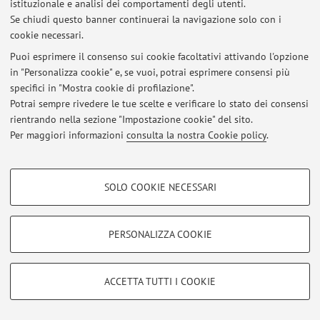
istituzionale e analisi dei comportamenti degli utenti.
Accedi tramite
login
per gestire tutti i contenuti del sito.
Se chiudi questo banner continuerai la navigazione solo con i
cookie necessari.
Puoi esprimere il consenso sui cookie facoltativi attivando l'opzione
© 2026 - ALMA MATER STUDIORUM - Università di Bologna - Via
in "Personalizza cookie" e, se vuoi, potrai esprimere consensi più
Zamboni, 33 - 40126 Bologna - Partita IVA: 01131710376
specifici in "Mostra cookie di profilazione".
Privacy
|
Note legali
|
Impostazioni Cookie
Potrai sempre rivedere le tue scelte e verificare lo stato dei consensi
rientrando nella sezione "Impostazione cookie" del sito.
Per maggiori informazioni
consulta la nostra Cookie policy
.
COOKIE DI PROFILAZIONE - FACOLTATIVI
SOLO COOKIE NECESSARI
Si tratta di cookie utilizzati per analizzare le caratteristiche della navigazione
degli utenti, creare profili in base al loro comportamento sul sito, per analisi
di marketing.
PERSONALIZZA COOKIE
Mostra cookie di profilazione
Google/Youtube Video
COOKIE TECNICI - NECESSARI
ACCETTA TUTTI I COOKIE
Facebook
Si tratta di cookie tecnici utilizzati, a titolo esemplificativo, per il corretto
Vimeo
funzionamento del sito, salvare le preferenze di navigazione, per il