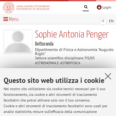
Login
Menu
IT
EN
Sophie Antonia Penger
Dottoranda
Dipartimento di Fisica e Astronomia "Augusto
Righi"
Settore scientifico disciplinare: FIS/05
ASTRONOMIA E ASTROFISICA
Questo sito web utilizza i cookie
Avvisi
Nel nostro sito utilizziamo sia cookie tecnici necessari per il suo
Al momento non sono presenti avvisi.
funzionamento, sia cookie e altri strumenti di tracciamento
facoltativi che potrai attivare solo con il tuo consenso.
Cookie e altri strumenti di tracciamento facoltativi sono usati per
analisi statistiche, misure sull'efficacia della comunicazione
Area riservata