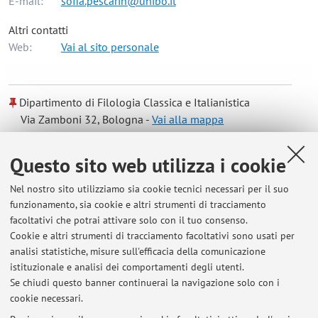
E-mail:
sofia.pescarin@unibo.it
Altri contatti
Web:
Vai al sito personale
Dipartimento di Filologia Classica e Italianistica
Via Zamboni 32, Bologna -
Vai alla mappa
Questo sito web utilizza i cookie
Orario di ricevimento
Nel nostro sito utilizziamo sia cookie tecnici necessari per il suo
Su appuntamento
(upon request)
funzionamento, sia cookie e altri strumenti di tracciamento
facoltativi che potrai attivare solo con il tuo consenso.
Please send an e-mail to sofia.pescarin@cnr.it
Cookie e altri strumenti di tracciamento facoltativi sono usati per
Dipt. Ficlit
analisi statistiche, misure sull'efficacia della comunicazione
Via Zamboni 32
istituzionale e analisi dei comportamenti degli utenti.
Studio 13, I Piano
Se chiudi questo banner continuerai la navigazione solo con i
cookie necessari.