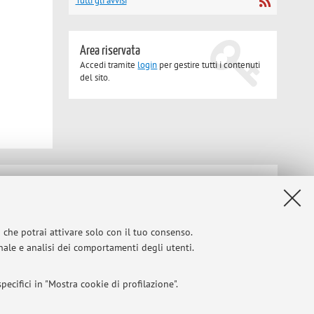
Tutti gli avvisi
Area riservata
Accedi tramite
login
per gestire tutti i contenuti
del sito.
Privacy
|
Note legali
|
Impostazioni Cookie
i che potrai attivare solo con il tuo consenso.
onale e analisi dei comportamenti degli utenti.
ecifici in "Mostra cookie di profilazione".