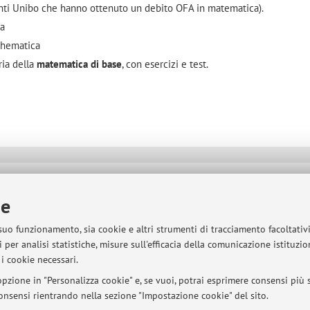
denti Unibo che hanno ottenuto un debito OFA in matematica).
ca
thematica
ria della
matematica di base
, con esercizi e test.
sità di Bologna - Via Zamboni, 33 - 40126 Bologna - Partita IVA: 01131710376
ie
 suo funzionamento, sia cookie e altri strumenti di tracciamento facoltativ
 per analisi statistiche, misure sull'efficacia della comunicazione istituzi
i cookie necessari.
pzione in "Personalizza cookie" e, se vuoi, potrai esprimere consensi più sp
 consensi rientrando nella sezione "Impostazione cookie" del sito.