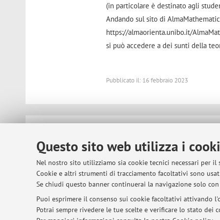
(in particolare è destinato agli stu
Andando sul sito di AlmaMathemati
https://almaorienta.unibo.it/AlmaMa
si può accedere a dei sunti della teo
Pubblicato il: 16 febbraio 2023
© 2026 - ALMA MATER STUDIORUM - Univer
Questo sito web utilizza i cook
Nel nostro sito utilizziamo sia cookie tecnici necessari per il
Cookie e altri strumenti di tracciamento facoltativi sono usati
Se chiudi questo banner continuerai la navigazione solo con 
Puoi esprimere il consenso sui cookie facoltativi attivando l'o
Potrai sempre rivedere le tue scelte e verificare lo stato dei