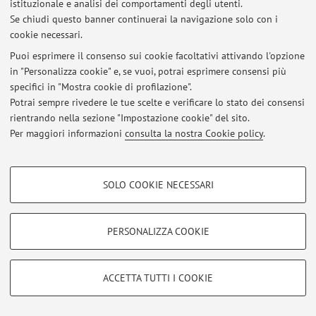
istituzionale e analisi dei comportamenti degli utenti.
Se chiudi questo banner continuerai la navigazione solo con i
Al momento non sono presenti avvisi.
cookie necessari.
Puoi esprimere il consenso sui cookie facoltativi attivando l'opzione
in "Personalizza cookie" e, se vuoi, potrai esprimere consensi più
specifici in "Mostra cookie di profilazione".
Potrai sempre rivedere le tue scelte e verificare lo stato dei consensi
Area riservata
rientrando nella sezione "Impostazione cookie" del sito.
Accedi tramite
login
per gestire tutti i contenuti del sito.
Per maggiori informazioni
consulta la nostra Cookie policy
.
COOKIE DI PROFILAZIONE - FACOLTATIVI
© 2026 - ALMA MATER STUDIORUM - Università di Bologna - Via
SOLO COOKIE NECESSARI
Zamboni, 33 - 40126 Bologna - Partita IVA: 01131710376
Si tratta di cookie utilizzati per analizzare le caratteristiche della navigazione
Privacy
|
Note legali
|
Impostazioni Cookie
degli utenti, creare profili in base al loro comportamento sul sito, per analisi
di marketing.
PERSONALIZZA COOKIE
Mostra cookie di profilazione
Google/Youtube Video
COOKIE TECNICI - NECESSARI
ACCETTA TUTTI I COOKIE
Facebook
Si tratta di cookie tecnici utilizzati, a titolo esemplificativo, per il corretto
Vimeo
funzionamento del sito, salvare le preferenze di navigazione, per il