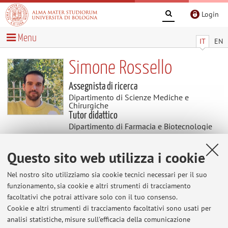
Login
Menu
IT
EN
Simone Rossello
Assegnista di ricerca
Dipartimento di Scienze Mediche e
Chirurgiche
Tutor didattico
Dipartimento di Farmacia e Biotecnologie
Questo sito web utilizza i cookie
Contenuti utili
Nel nostro sito utilizziamo sia cookie tecnici necessari per il suo
Al momento non sono presenti contenuti.
funzionamento, sia cookie e altri strumenti di tracciamento
facoltativi che potrai attivare solo con il tuo consenso.
Cookie e altri strumenti di tracciamento facoltativi sono usati per
analisi statistiche, misure sull'efficacia della comunicazione
Ultimi avvisi