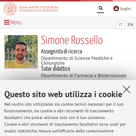
Login
Menu
IT
EN
Simone Rossello
Assegnista di ricerca
Dipartimento di Scienze Mediche e
Chirurgiche
Tutor didattico
Dipartimento di Farmacia e Biotecnologie
Questo sito web utilizza i cookie
Contatti
Nel nostro sito utilizziamo sia cookie tecnici necessari per il suo
E-mail:
simone.rossello2@unibo.it
funzionamento, sia cookie e altri strumenti di tracciamento
facoltativi che potrai attivare solo con il tuo consenso.
Cookie e altri strumenti di tracciamento facoltativi sono usati per
analisi statistiche, misure sull'efficacia della comunicazione
Dipartimento di Scienze Mediche e Chirurgiche