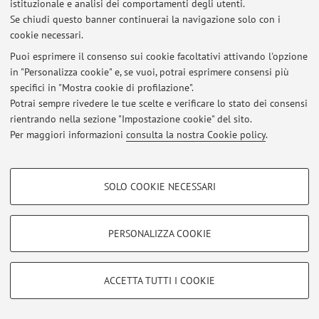
istituzionale e analisi dei comportamenti degli utenti.
Via Massarenti 9, Bologna -
Vai alla mappa
Se chiudi questo banner continuerai la navigazione solo con i
cookie necessari.
Puoi esprimere il consenso sui cookie facoltativi attivando l'opzione
in "Personalizza cookie" e, se vuoi, potrai esprimere consensi più
Ultimi avvisi
specifici in "Mostra cookie di profilazione".
Potrai sempre rivedere le tue scelte e verificare lo stato dei consensi
Al momento non sono presenti avvisi.
rientrando nella sezione "Impostazione cookie" del sito.
Per maggiori informazioni
consulta la nostra Cookie policy
.
COOKIE DI PROFILAZIONE - FACOLTATIVI
SOLO COOKIE NECESSARI
Si tratta di cookie utilizzati per analizzare le caratteristiche della navigazione
Area riservata
degli utenti, creare profili in base al loro comportamento sul sito, per analisi
Accedi tramite
login
per gestire tutti i contenuti del sito.
di marketing.
PERSONALIZZA COOKIE
Mostra cookie di profilazione
© 2026 - ALMA MATER STUDIORUM - Università di Bologna - Via
Google/Youtube Video
COOKIE TECNICI - NECESSARI
ACCETTA TUTTI I COOKIE
Zamboni, 33 - 40126 Bologna - Partita IVA: 01131710376
Facebook
Privacy
|
Note legali
|
Impostazioni Cookie
Si tratta di cookie tecnici utilizzati, a titolo esemplificativo, per il corretto
Vimeo
funzionamento del sito, salvare le preferenze di navigazione, per il