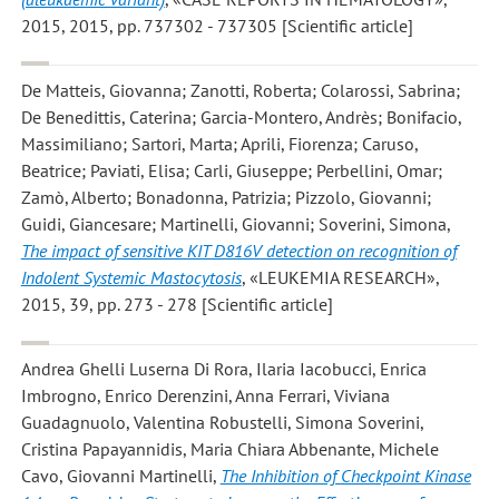
2015, 2015, pp. 737302 - 737305 [Scientific article]
De Matteis, Giovanna; Zanotti, Roberta; Colarossi, Sabrina;
De Benedittis, Caterina; Garcia-Montero, Andrès; Bonifacio,
Massimiliano; Sartori, Marta; Aprili, Fiorenza; Caruso,
Beatrice; Paviati, Elisa; Carli, Giuseppe; Perbellini, Omar;
Zamò, Alberto; Bonadonna, Patrizia; Pizzolo, Giovanni;
Guidi, Giancesare; Martinelli, Giovanni; Soverini, Simona
,
The impact of sensitive KIT D816V detection on recognition of
Indolent Systemic Mastocytosis
, «LEUKEMIA RESEARCH»,
2015, 39, pp. 273 - 278 [Scientific article]
Andrea Ghelli Luserna Di Rora, Ilaria Iacobucci, Enrica
Imbrogno, Enrico Derenzini, Anna Ferrari, Viviana
Guadagnuolo, Valentina Robustelli, Simona Soverini,
Cristina Papayannidis, Maria Chiara Abbenante, Michele
Cavo, Giovanni Martinelli
,
The Inhibition of Checkpoint Kinase