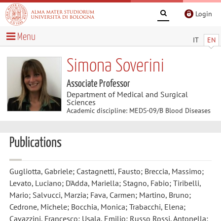
Login
Menu
IT
EN
Simona Soverini
Associate Professor
Department of Medical and Surgical
Sciences
Academic discipline: MEDS-09/B Blood Diseases
Publications
Gugliotta, Gabriele; Castagnetti, Fausto; Breccia, Massimo;
Levato, Luciano; D'Adda, Mariella; Stagno, Fabio; Tiribelli,
Mario; Salvucci, Marzia; Fava, Carmen; Martino, Bruno;
Cedrone, Michele; Bocchia, Monica; Trabacchi, Elena;
Cavazzini, Francesco; Usala, Emilio; Russo Rossi, Antonella;