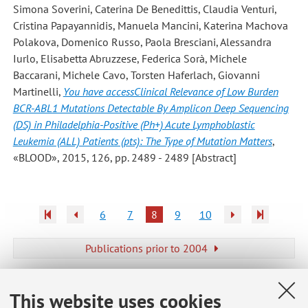
Simona Soverini, Caterina De Benedittis, Claudia Venturi,
Cristina Papayannidis, Manuela Mancini, Katerina Machova
Polakova, Domenico Russo, Paola Bresciani, Alessandra
Iurlo, Elisabetta Abruzzese, Federica Sorà, Michele
Baccarani, Michele Cavo, Torsten Haferlach, Giovanni
Martinelli
,
You have accessClinical Relevance of Low Burden
BCR-ABL1 Mutations Detectable By Amplicon Deep Sequencing
(DS) in Philadelphia-Positive (Ph+) Acute Lymphoblastic
Leukemia (ALL) Patients (pts): The Type of Mutation Matters
,
«BLOOD», 2015, 126, pp. 2489 - 2489 [Abstract]
6
7
8
9
10
Publications prior to 2004
This website uses cookies