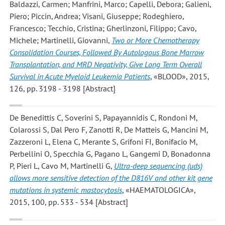
Baldazzi, Carmen; Manfrini, Marco; Capelli, Debora; Galieni,
Piero; Piccin, Andrea; Visani, Giuseppe; Rodeghiero,
Francesco; Tecchio, Cristina; Gherlinzoni, Filippo; Cavo,
Michele; Martinelli, Giovanni
,
Two or More Chemotherapy
Consolidation Courses, Followed By Autologous Bone Marrow
Transplantation, and MRD Negativity, Give Long Term Overall
Survival in Acute Myeloid Leukemia Patients
, «BLOOD», 2015,
126, pp. 3198 - 3198 [Abstract]
De Benedittis C, Soverini S, Papayannidis C, Rondoni M,
Colarossi S, Dal Pero F, Zanotti R, De Matteis G, Mancini M,
Zazzeroni L, Elena C, Merante S, Grifoni FI, Bonifacio M,
Perbellini O, Specchia G, Pagano L, Gangemi D, Bonadonna
P, Pieri L, Cavo M, Martinelli G
,
Ultra-deep sequencing (uds)
allows more sensitive detection of the D816V and other kit gene
mutations in systemic mastocytosis
, «HAEMATOLOGICA»,
2015, 100, pp. 533 - 534 [Abstract]