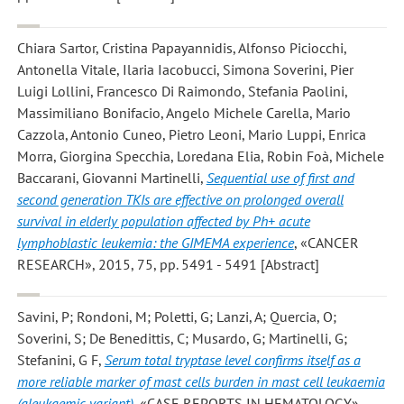
Chiara Sartor, Cristina Papayannidis, Alfonso Piciocchi,
Antonella Vitale, Ilaria Iacobucci, Simona Soverini, Pier
Luigi Lollini, Francesco Di Raimondo, Stefania Paolini,
Massimiliano Bonifacio, Angelo Michele Carella, Mario
Cazzola, Antonio Cuneo, Pietro Leoni, Mario Luppi, Enrica
Morra, Giorgina Specchia, Loredana Elia, Robin Foà, Michele
Baccarani, Giovanni Martinelli
,
Sequential use of first and
second generation TKIs are effective on prolonged overall
survival in elderly population affected by Ph+ acute
lymphoblastic leukemia: the GIMEMA experience
, «CANCER
RESEARCH», 2015, 75, pp. 5491 - 5491 [Abstract]
Savini, P; Rondoni, M; Poletti, G; Lanzi, A; Quercia, O;
Soverini, S; De Benedittis, C; Musardo, G; Martinelli, G;
Stefanini, G F
,
Serum total tryptase level confirms itself as a
more reliable marker of mast cells burden in mast cell leukaemia
(aleukaemic variant)
, «CASE REPORTS IN HEMATOLOGY»,