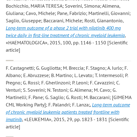
Bochicchio, MARIA TERESA; Soverini, Simona; Alimena,
Giuliana; Cavo, Michele; Pane, Fabrizio; Martinelli, Giovanni;
Saglio, Giuseppe; Baccarani, Michele; Rosti, Gianantonio
,
Long-term outcome of a phase 2 trial with nilotinib 400 mg
twice daily in first-line treatment of chronic myeloid leukemia
,
«HAEMATOLOGICA», 2015, 100, pp. 1146 - 1150 [Scientific
article]
F. Castagnetti; G. Gugliotta; M. Breccia; F. Stagno; A. Iurlo; F.
Albano; E. Abruzzese; B. Martino; L. Levato; T. Intermesoli; P.
Pregno; G. Rossi; F. Gherlinzoni; P. Leoni; F. Cavazzini; C.
Venturi; S. Soverini; N. Testoni; G. Alimena; M. Cavo; G.
Martinelli; F. Pane; G. Saglio; G. Rosti; M. Baccarani; [GIMEMA
CML Working Party]; F. Palandri; F. Lanza;
,
Long-term outcome
of chronic myeloid leukemia patients treated frontline with
imatinib
, «LEUKEMIA», 2015, 29, pp. 1823 - 1831 [Scientific
article]