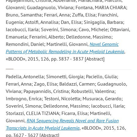
Giovanni; Guadagnuolo, Viviana; Fontana, MARIA CHIARA;
Bruno, Samantha; Ferrari, Anna; Zuffa, Elisa; Franchini,
Eugenia; Astolfi, Annalisa; Dan, Elisa; Sinigaglia, Barbara;
Iacobucci, Ilaria; Soverini, Simona; Cavo, Michele; Ottaviani,
Emanuela; Ferrarini, Alberto; Delledonne, Massimo;
Remondini, Daniel; Martinelli, Giovanni
,
Novel Genomic
Patterns of Metabolic Remodeling in Acute Myeloid Leukemia
,
«BLOOD», 2015, 126, pp. 3837 - 3837 [Abstract]
Padella, Antonella; Simonetti, Giorgia; Paciello, Giulia;
Ferrari, Anna; Zago, Elisa; Baldazzi, Carmen; Guadagnuolo,
Viviana; Papayannidis, Cristina; Robustelli, Valentina;
Imbrogno, Enrica; Testoni, Nicoletta; Musuraca, Gerardo;
Soverini, Simona; Delledonne, Massimo; Iacobucci, Ilaria;
Storlazzi, CLELIA TIZIANA; Ficarra, Elisa; Martinelli,
Giovanni
,
RNA Sequencing Reveals Novel and Rare Fusion
Transcripts in Acute Myeloid Leukemia
, «BLOOD», 2015, 126,
pp. 3627 - 3627 [Abstract]