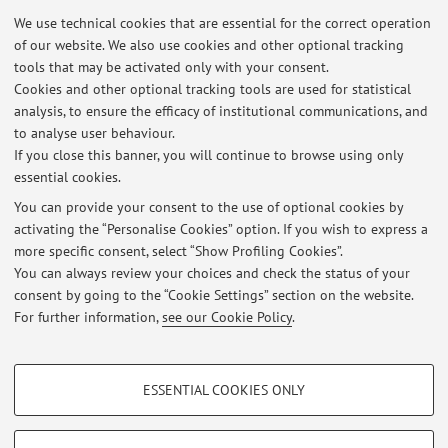
Latest news
We use technical cookies that are essential for the correct operation
of our website. We also use cookies and other optional tracking
C.I. GENETICA ONCOEMATOLOGICA: Date e orari 2023 delle lezioni
tools that may be activated only with your consent.
del modulo "BIologia molecolare degli oncogeni e delle lesioni delle
Cookies and other optional tracking tools are used for statistical
emopatie"
analysis, to ensure the efficacy of institutional communications, and
Published on: December 22 2022
to analyse user behaviour.
If you close this banner, you will continue to browse using only
MODALITA' DI LEZIONE "BIOLOGIA DELLE CELLULE STAMINALI
essential cookies.
EMOPOIETICHE E CONCETTI DI IMMUNOTERAPIA"
Published on: June 22 2021
You can provide your consent to the use of optional cookies by
activating the “Personalise Cookies” option. If you wish to express a
more specific consent, select “Show Profiling Cookies”.
DATE E ORARI LEZIONI "BIOLOGIA DELLE CELLULE STAMINALI
EMOPOIETICHE E CONCETTI DI IMMUNOTERAPIA"
You can always review your choices and check the status of your
Published on: January 12 2021
consent by going to the “Cookie Settings” section on the website.
For further information,
see our Cookie Policy
.
View all
PROFILING COOKIES - OPTIONAL
ESSENTIAL COOKIES ONLY
These cookies are used to analyse user browsing patterns, create user profiles
Restricted area
based on browsing behaviour, and for marketing analysis.
Login
to manage all website contents.