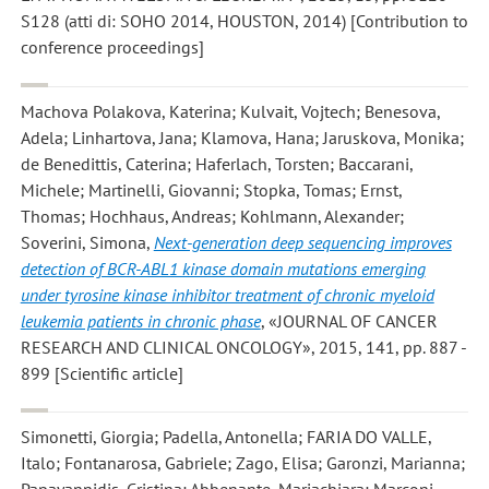
S128 (atti di: SOHO 2014, HOUSTON, 2014) [Contribution to
conference proceedings]
Machova Polakova, Katerina; Kulvait, Vojtech; Benesova,
Adela; Linhartova, Jana; Klamova, Hana; Jaruskova, Monika;
de Benedittis, Caterina; Haferlach, Torsten; Baccarani,
Michele; Martinelli, Giovanni; Stopka, Tomas; Ernst,
Thomas; Hochhaus, Andreas; Kohlmann, Alexander;
Soverini, Simona
,
Next-generation deep sequencing improves
detection of BCR-ABL1 kinase domain mutations emerging
under tyrosine kinase inhibitor treatment of chronic myeloid
leukemia patients in chronic phase
, «JOURNAL OF CANCER
RESEARCH AND CLINICAL ONCOLOGY», 2015, 141, pp. 887 -
899 [Scientific article]
Simonetti, Giorgia; Padella, Antonella; FARIA DO VALLE,
Italo; Fontanarosa, Gabriele; Zago, Elisa; Garonzi, Marianna;
Papayannidis, Cristina; Abbenante, Mariachiara; Marconi,