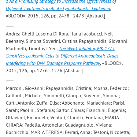
1 As a Promising Strategy to Increase the Effectiveness of
Different Treatments in Acute Lymphoblastic Leukemia
,
«BLOOD», 2015, 126, pp. 2478 - 2478 [Abstract]
Andrea Ghelli Luserna Di Rora, Ilaria Iacobucci, Neil
Beeharry, Simona Soverini, Cristina Papayannidis, Giovanni
Martinelli, Timothy J Yen
,
The Wee1 Inhibitor, MK-1775,
Sensitizes Leukemic Cells to Different Antineoplastic Drugs
Interfering with DNA Damage Response Pathway
, «BLOOD»,
2015, 126, pp. 1276 - 1276 [Abstract]
Marconi, Giovanni; Papayannidis, Cristina; Mosna, Federico;
Gottardi, Michele; Simonetti, Giorgia; Soverini, Simona;
Curti, Antonio; Zuffa, Elisa; Abbenante, Mariachiara; Parisi,
Sarah; Paolini, Stefania; Sartor, Chiara; Franchini, Eugenia;
Ottaviani, Emanuela; Venturi, Claudia; Fontana, MARIA
CHIARA; Padella, Antonella; Guadagnuolo, Viviana;
Bochicchio, MARIA TERESA; Ferrari, Anna; Testoni, Nicoletta;