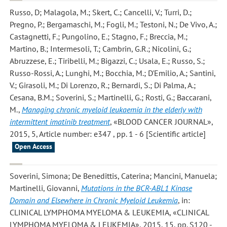
Russo, D; Malagola, M.; Skert, C.; Cancelli, V.; Turri, D.;
Pregno, P.; Bergamaschi, M.; Fogli, M.; Testoni, N.; De Vivo, A.;
Castagnetti, F.; Pungolino, E.; Stagno, F.; Breccia, M.;
Martino, B.; Intermesoli, T.; Cambrin, G.R.; Nicolini, G.;
Abruzzese, E.; Tiribelli, M.; Bigazzi, C.; Usala, E.; Russo, S.;
Russo-Rossi, A.; Lunghi, M.; Bocchia, M.; D'Emilio, A.; Santini,
V.; Girasoli, M.; Di Lorenzo, R.; Bernardi, S.; Di Palma, A.;
Cesana, B.M.; Soverini, S.; Martinelli, G.; Rosti, G.; Baccarani,
M.
,
Managing chronic myeloid leukaemia in the elderly with
intermittent imatinib treatment
, «BLOOD CANCER JOURNAL»,
2015, 5, Article number: e347 , pp. 1 - 6 [Scientific article]
Open Access
Soverini, Simona; De Benedittis, Caterina; Mancini, Manuela;
Martinelli, Giovanni
,
Mutations in the BCR-ABL1 Kinase
Domain and Elsewhere in Chronic Myeloid Leukemia
, in:
CLINICAL LYMPHOMA MYELOMA & LEUKEMIA, «CLINICAL
LYMPHOMA MYELOMA & LEUKEMIA», 2015, 15, pp. S120 -