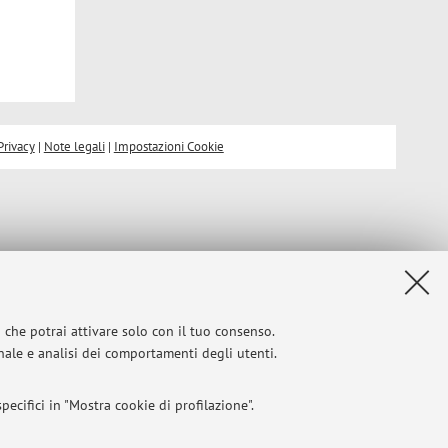
Privacy
|
Note legali
|
Impostazioni Cookie
i che potrai attivare solo con il tuo consenso.
onale e analisi dei comportamenti degli utenti.
ecifici in "Mostra cookie di profilazione".