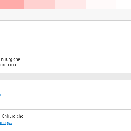
Chirurgiche
 NEFROLOGIA
t
 Chirurgiche
a mappa