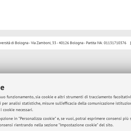
sità di Bologna - Via Zamboni, 33 - 40126 Bologna - Partita IVA: 01131710376
ie
 suo funzionamento, sia cookie e altri strumenti di tracciamento facoltativ
 per analisi statistiche, misure sull'efficacia della comunicazione istituzi
i cookie necessari.
pzione in "Personalizza cookie" e, se vuoi, potrai esprimere consensi più sp
 consensi rientrando nella sezione "Impostazione cookie" del sito.