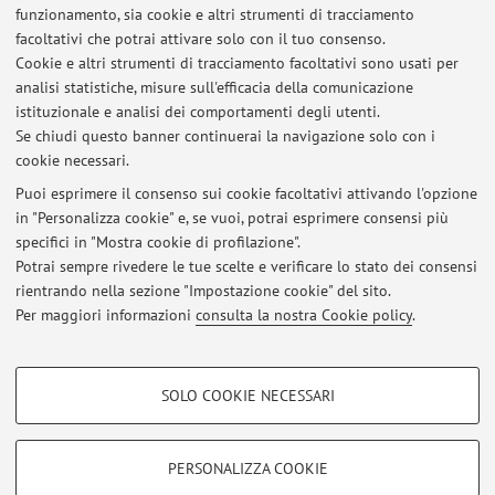
funzionamento, sia cookie e altri strumenti di tracciamento
facoltativi che potrai attivare solo con il tuo consenso.
Ultimi avvisi
Cookie e altri strumenti di tracciamento facoltativi sono usati per
analisi statistiche, misure sull'efficacia della comunicazione
PROPOSTA PER TIROCINIO DI RICERCA RASHIP
istituzionale e analisi dei comportamenti degli utenti.
Pubblicato il: 09 luglio 2024
Se chiudi questo banner continuerai la navigazione solo con i
cookie necessari.
Avviso per studenti in debito d'esame dei corsi di Statistica
Aziendale non più attivi
Puoi esprimere il consenso sui cookie facoltativi attivando l'opzione
Pubblicato il: 20 settembre 2016
in "Personalizza cookie" e, se vuoi, potrai esprimere consensi più
specifici in "Mostra cookie di profilazione".
Modalità d'esame per i corsi di Statistica Aziendale disattivati
Potrai sempre rivedere le tue scelte e verificare lo stato dei consensi
Pubblicato il: 26 giugno 2012
rientrando nella sezione "Impostazione cookie" del sito.
Per maggiori informazioni
consulta la nostra Cookie policy
.
Tutti gli avvisi
COOKIE DI PROFILAZIONE - FACOLTATIVI
SOLO COOKIE NECESSARI
Si tratta di cookie utilizzati per analizzare le caratteristiche della navigazione
Area riservata
degli utenti, creare profili in base al loro comportamento sul sito, per analisi
Accedi tramite
login
per gestire tutti i contenuti del sito.
di marketing.
PERSONALIZZA COOKIE
Mostra cookie di profilazione