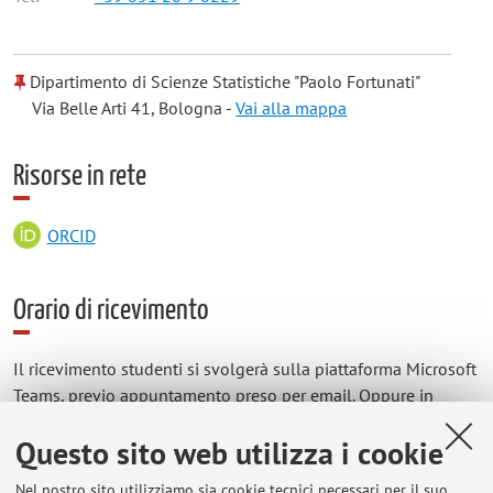
Dipartimento di Scienze Statistiche "Paolo Fortunati"
Via Belle Arti 41, Bologna -
Vai alla mappa
Risorse in rete
ORCID
Orario di ricevimento
Il ricevimento studenti si svolgerà sulla piattaforma Microsoft
Teams, previo appuntamento preso per email. Oppure in
presenza, presso l'ufficio in via Belle Arti, 41, il giovedì dalle
Questo sito web utilizza i cookie
16:00 alle 17:30, previo appuntamento preso per email.
Nel nostro sito utilizziamo sia cookie tecnici necessari per il suo