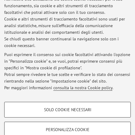
funzionamento, sia cookie e altri strumenti di tracciamento
facoltativi che potrai attivare solo con il tuo consenso.
Ultimi avvisi
Cookie e altri strumenti di tracciamento facoltativi sono usati per
analisi statistiche, misure sull'efficacia della comunicazione
PROPOSTA PER TIROCINIO DI RICERCA RASHIP
istituzionale e analisi dei comportamenti degli utenti.
Pubblicato il: 09 luglio 2024
Se chiudi questo banner continuerai la navigazione solo con i
cookie necessari.
Avviso per studenti in debito d'esame dei corsi di Statistica
Aziendale non più attivi
Puoi esprimere il consenso sui cookie facoltativi attivando l'opzione
Pubblicato il: 20 settembre 2016
in "Personalizza cookie" e, se vuoi, potrai esprimere consensi più
specifici in "Mostra cookie di profilazione".
Modalità d'esame per i corsi di Statistica Aziendale disattivati
Potrai sempre rivedere le tue scelte e verificare lo stato dei consensi
Pubblicato il: 26 giugno 2012
rientrando nella sezione "Impostazione cookie" del sito.
Per maggiori informazioni
consulta la nostra Cookie policy
.
Tutti gli avvisi
COOKIE DI PROFILAZIONE - FACOLTATIVI
SOLO COOKIE NECESSARI
Si tratta di cookie utilizzati per analizzare le caratteristiche della navigazione
Area riservata
degli utenti, creare profili in base al loro comportamento sul sito, per analisi
Accedi tramite
login
per gestire tutti i contenuti del sito.
di marketing.
PERSONALIZZA COOKIE
Mostra cookie di profilazione