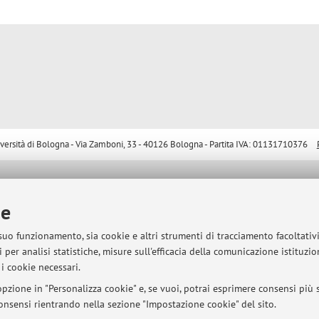
sità di Bologna - Via Zamboni, 33 - 40126 Bologna - Partita IVA: 01131710376
ie
 suo funzionamento, sia cookie e altri strumenti di tracciamento facoltativ
 per analisi statistiche, misure sull'efficacia della comunicazione istituzi
i cookie necessari.
pzione in "Personalizza cookie" e, se vuoi, potrai esprimere consensi più sp
 consensi rientrando nella sezione "Impostazione cookie" del sito.