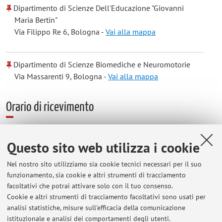
Dipartimento di Scienze Dell'Educazione "Giovanni
Maria Bertin"
Via Filippo Re 6, Bologna -
Vai alla mappa
Dipartimento di Scienze Biomediche e Neuromotorie
Via Massarenti 9, Bologna -
Vai alla mappa
Orario di ricevimento
l'orario di ricevimento degli studenti è al termine di ogni
Questo sito web utilizza i cookie
singola lezione
Nel nostro sito utilizziamo sia cookie tecnici necessari per il suo
funzionamento, sia cookie e altri strumenti di tracciamento
facoltativi che potrai attivare solo con il tuo consenso.
Ultimi avvisi
Cookie e altri strumenti di tracciamento facoltativi sono usati per
analisi statistiche, misure sull'efficacia della comunicazione
DIFFERIMENTO ESAME ORALE DAL 7 LUGLIO AL 10 LUGLIO ORE 9
istituzionale e analisi dei comportamenti degli utenti.
Pubblicato il: 23 giugno 2026