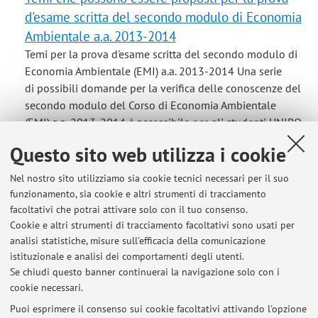
d'esame scritta del secondo modulo di Economia
Ambientale a.a. 2013-2014
Temi per la prova d'esame scritta del secondo modulo di
Economia Ambientale (EMI) a.a. 2013-2014 Una serie
di possibili domande per la verifica delle conoscenze del
secondo modulo del Corso di Economia Ambientale
(EMI) a.a. 2013-2014 è accessibile per gli studenti UNIBO
all'indirizzo http://campus.unibo.it/132103/ ...
Questo sito web utilizza i cookie
Nel nostro sito utilizziamo sia cookie tecnici necessari per il suo
funzionamento, sia cookie e altri strumenti di tracciamento
facoltativi che potrai attivare solo con il tuo consenso.
Ultimi avvisi
Cookie e altri strumenti di tracciamento facoltativi sono usati per
analisi statistiche, misure sull'efficacia della comunicazione
TESI/THESES
istituzionale e analisi dei comportamenti degli utenti.
Pubblicato il: 01 giugno 2026
Se chiudi questo banner continuerai la navigazione solo con i
cookie necessari.
VACANZE ESTIVE ANNO 2026
Pubblicato il: 01 giugno 2026
Puoi esprimere il consenso sui cookie facoltativi attivando l'opzione