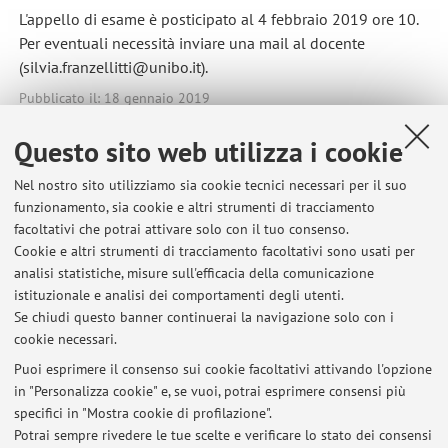
L'appello di esame è posticipato al 4 febbraio 2019 ore 10.
Per eventuali necessità inviare una mail al docente
(silvia.franzellitti@unibo.it).
Pubblicato il: 18 gennaio 2019
Questo sito web utilizza i cookie
Nel nostro sito utilizziamo sia cookie tecnici necessari per il suo
Ultimi avvisi
funzionamento, sia cookie e altri strumenti di tracciamento
facoltativi che potrai attivare solo con il tuo consenso.
APPELLO FISIOLOGIA MOLECOLARE DEGLI ANIMALI MARINI del
Cookie e altri strumenti di tracciamento facoltativi sono usati per
21/01/2019
analisi statistiche, misure sull'efficacia della comunicazione
Pubblicato il: 18 gennaio 2019
istituzionale e analisi dei comportamenti degli utenti.
Se chiudi questo banner continuerai la navigazione solo con i
APPELLO "FISIOLOGIA MOLECOLARE DEGLI ANIMALI MARINI" del
cookie necessari.
15/10/2018
Pubblicato il: 06 ottobre 2018
Puoi esprimere il consenso sui cookie facoltativi attivando l'opzione
in "Personalizza cookie" e, se vuoi, potrai esprimere consensi più
specifici in "Mostra cookie di profilazione".
APPELLO "FISIOLOGIA MOLECOLARE DEGLI ANIMALI MARINI" del
17/09/2018
Potrai sempre rivedere le tue scelte e verificare lo stato dei consensi