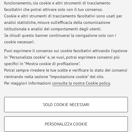
Ultimi avvisi
funzionamento, sia cookie e altri strumenti di tracciamento
facoltativi che potrai attivare solo con il tuo consenso.
APPELLO FISIOLOGIA MOLECOLARE DEGLI ANIMALI MARINI del
Cookie e altri strumenti di tracciamento facoltativi sono usati per
21/01/2019
analisi statistiche, misure sull'efficacia della comunicazione
Pubblicato il: 18 gennaio 2019
istituzionale e analisi dei comportamenti degli utenti.
Se chiudi questo banner continuerai la navigazione solo con i
APPELLO "FISIOLOGIA MOLECOLARE DEGLI ANIMALI MARINI" del
cookie necessari.
15/10/2018
Pubblicato il: 06 ottobre 2018
Puoi esprimere il consenso sui cookie facoltativi attivando l'opzione
in "Personalizza cookie" e, se vuoi, potrai esprimere consensi più
specifici in "Mostra cookie di profilazione".
APPELLO "FISIOLOGIA MOLECOLARE DEGLI ANIMALI MARINI" del
17/09/2018
Potrai sempre rivedere le tue scelte e verificare lo stato dei consensi
Pubblicato il: 14 settembre 2018
rientrando nella sezione "Impostazione cookie" del sito.
Per maggiori informazioni
consulta la nostra Cookie policy
.
Tutti gli avvisi
COOKIE DI PROFILAZIONE - FACOLTATIVI
SOLO COOKIE NECESSARI
Si tratta di cookie utilizzati per analizzare le caratteristiche della navigazione
Area riservata
degli utenti, creare profili in base al loro comportamento sul sito, per analisi
Accedi tramite
login
per gestire tutti i contenuti del sito.
di marketing.
PERSONALIZZA COOKIE
Mostra cookie di profilazione