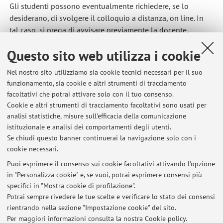
Gli studenti possono eventualmente richiedere, se lo
desiderano, di svolgere il colloquio a distanza, on line. In
tal caso, si prega di avvisare previamente la docente.
Questo sito web utilizza i cookie
Pubblicato il: 05 marzo 2020
Nel nostro sito utilizziamo sia cookie tecnici necessari per il suo
funzionamento, sia cookie e altri strumenti di tracciamento
facoltativi che potrai attivare solo con il tuo consenso.
Cookie e altri strumenti di tracciamento facoltativi sono usati per
Ultimi avvisi
analisi statistiche, misure sull'efficacia della comunicazione
Modifica orario di ricevimento giovedì 29 settembre
istituzionale e analisi dei comportamenti degli utenti.
Se chiudi questo banner continuerai la navigazione solo con i
Pubblicato il: 28 settembre 2022
cookie necessari.
Colloqui Erasmus
Puoi esprimere il consenso sui cookie facoltativi attivando l'opzione
Pubblicato il: 13 gennaio 2021
in "Personalizza cookie" e, se vuoi, potrai esprimere consensi più
specifici in "Mostra cookie di profilazione".
Start day of Global Justice lessons
Potrai sempre rivedere le tue scelte e verificare lo stato dei consensi
Pubblicato il: 23 marzo 2020
rientrando nella sezione "Impostazione cookie" del sito.
Per maggiori informazioni
consulta la nostra Cookie policy
.