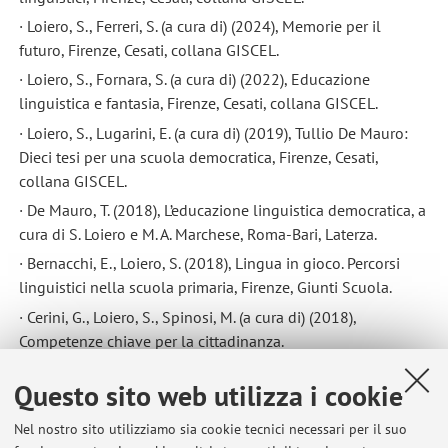
· Loiero, S., Ferreri, S. (a cura di) (2024), Memorie per il
futuro, Firenze, Cesati, collana GISCEL.
· Loiero, S., Fornara, S. (a cura di) (2022), Educazione
linguistica e fantasia, Firenze, Cesati, collana GISCEL.
· Loiero, S., Lugarini, E. (a cura di) (2019), Tullio De Mauro:
Dieci tesi per una scuola democratica, Firenze, Cesati,
collana GISCEL.
· De Mauro, T. (2018), L’educazione linguistica democratica, a
cura di S. Loiero e M. A. Marchese, Roma-Bari, Laterza.
· Bernacchi, E., Loiero, S. (2018), Lingua in gioco. Percorsi
linguistici nella scuola primaria, Firenze, Giunti Scuola.
· Cerini, G., Loiero, S., Spinosi, M. (a cura di) (2018),
Competenze chiave per la cittadinanza.
· Loiero, S. (2013), W la grammatica. Percorsi didattici per
Questo sito web utilizza i cookie
tutte le classi, Firenze, Giunti Scuola.
· Loiero, S. (2012), Mi piace scrivere! Potenziare l’abilità di
Nel nostro sito utilizziamo sia cookie tecnici necessari per il suo
scrittura in tutte le classi, Firenze, Giunti Scuola.