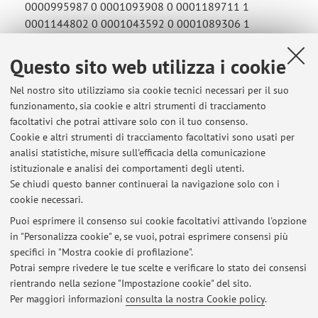
0000995987 0 0001093908 0 0001189711 1
0001144802 0 0001043592 0 0001089306 1
0001102226 1 0000810107 0 0001102054 0
0001098997 1
Questo sito web utilizza i cookie
Pubblicato il: 09 dicembre 2025
Nel nostro sito utilizziamo sia cookie tecnici necessari per il suo
funzionamento, sia cookie e altri strumenti di tracciamento
VALUTAZIONI LABORATORIO (B) Prima parte -
facoltativi che potrai attivare solo con il tuo consenso.
DIDATTICA DELL'ITALIANO E ANALISI DEL
Cookie e altri strumenti di tracciamento facoltativi sono usati per
TESTO- A.A, 2025/2026
analisi statistiche, misure sull'efficacia della comunicazione
istituzionale e analisi dei comportamenti degli utenti.
Matricola Valutazione elaborato 0001081991 0
Se chiudi questo banner continuerai la navigazione solo con i
0001094835 1 0001189725 0 0001096478 1
cookie necessari.
0001093827 0 0001095945 1 0001142388 1
0001095927 1 0001191071 0 0001090146 1
Puoi esprimere il consenso sui cookie facoltativi attivando l'opzione
in "Personalizza cookie" e, se vuoi, potrai esprimere consensi più
0001092454 1 0001042065 1 0001090636 1
specifici in "Mostra cookie di profilazione".
0001096987 1 0001096058 1 0001089103 0
Potrai sempre rivedere le tue scelte e verificare lo stato dei consensi
0001141790 1 0001095998 ...
rientrando nella sezione "Impostazione cookie" del sito.
Pubblicato il: 09 dicembre 2025
Per maggiori informazioni
consulta la nostra Cookie policy
.