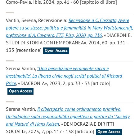
Como-Pavia, Ibis, 2024, pp. 41 - 60 [capitolo di libro]
Vantin, Serena
, Recensione a:
Recensione a C. Cossutta, Avere
potere su se stesse: politica e femminilità in Mary Wollstonecraft,
prefazione di A. Cavarero, ETS, Pisa, 2020, pp. 236
, «DIACRONIE.
STUDI DI STORIA CONTEMPORANEA», 2024, 60, pp. 131 -
135 [recensione]
Open Access
Serena Vantin
,
"Una benedizione veramente sacra e
inestimabile". La libertà civile negli scritti politici di Richard
Price
, «DIACRONÌA», 2023, 2, pp. 33 - 53 [articolo]
Open Access
Serena Vantin
,
Il ciberspazio come ordinamento primitivo.
Un'indagine sulla responsabilità oggettiva a partire da "Society
and Nature" di Hans Kelsen
, «DEMOCRAZIA E DIRITTI
SOCIALI», 2023, 2, pp. 117 - 138 [articolo]
Open Access