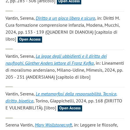
2, pp. 285 - 306 [articolo]
Open Access
Vantin, Serena
,
Diritto a un gioco libero e sicuro
, in: Diritti M.
Cura formazione comprensione infanzia, Modena, Mucchi,
2024, pp. 133 - 139 (QUADERNI DI DIANOIA) [capitolo di
libro]
Open Access
Vantin, Serena
,
La legge degli ubbidienti e il diritto dei
naufraghi. Günther Anders lettore di Franz Kafka
, in: Lineamenti
di moralismo andersiano, Milano-Udine, Mimesis, 2024, pp.
205 - 231 (ANDERSIANA) [capitolo di libro]
Vantin, Serena
,
Le metamorfosi della responsabilità. Tecnica,
diritto, bioetica
, Torino, Giappichelli, 2024, pp. 168 (DIRITTO
E VULNERABILITÀ). [libro]
Open Access
Serena Vantin
,
Mary Wollstonecraft
, in: Leggere le filosofe,