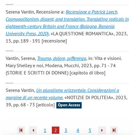
Serena Vantin
, Recensione a:
Recensione a Patrick Leech,
Cosmopolitanism, dissent, and translation. Translating radicals in
eighteenth-century Britain and France (Bologna, Bononia
University Press, 2020)
, «LA QUESTIONE ROMANTICA», 2023,
15, pp. 189 - 191 [recensione]
Vantin, Serena
,
Trauma, dolore, sofferenza
, in: Vita e visioni.
Mary Shelley e noi, Modena, Mucchi, 2023, pp. 71 - 74
(STORIE E SCRITTI DI DONNE) [capitolo di libro]
Serena Vantin
,
Un pluralismo orizzontale. Considerazioni a
margine di un recente volume
, «NOTIZIE DI POLITEIA», 2023,
39, pp. 68 - 73 [articolo]
Open Access
1
2
3
4
5