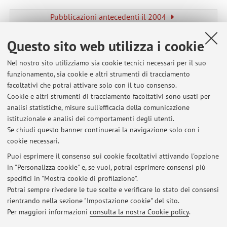
Pubblicazioni antecedenti il 2004
Questo sito web utilizza i cookie
Nel nostro sito utilizziamo sia cookie tecnici necessari per il suo
Ultimi avvisi
funzionamento, sia cookie e altri strumenti di tracciamento
facoltativi che potrai attivare solo con il tuo consenso.
Seminario "From Abstract Universality to Concrete Universalism. A
Cookie e altri strumenti di tracciamento facoltativi sono usati per
Dialogue between Angela Davis and Lélia Gonzalez in the Critique of
analisi statistiche, misure sull'efficacia della comunicazione
Human Rights and Racial Democracy"
istituzionale e analisi dei comportamenti degli utenti.
Pubblicato il: 03 luglio 2026
Se chiudi questo banner continuerai la navigazione solo con i
cookie necessari.
E' online il sito del progetto TAHR
Pubblicato il: 29 gennaio 2026
Puoi esprimere il consenso sui cookie facoltativi attivando l'opzione
in "Personalizza cookie" e, se vuoi, potrai esprimere consensi più
specifici in "Mostra cookie di profilazione".
Avviso: spostamento delle aule delle lezioni di martedì 9 dicembre e
mercoledì 10 dicembre (Bioetica)
Potrai sempre rivedere le tue scelte e verificare lo stato dei consensi
Pubblicato il: 02 dicembre 2025
rientrando nella sezione "Impostazione cookie" del sito.
Per maggiori informazioni
consulta la nostra Cookie policy
.
Tutti gli avvisi