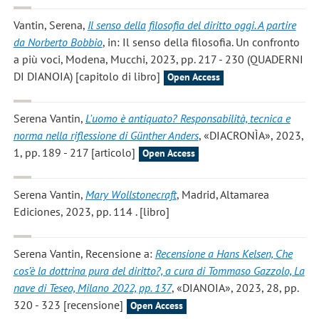
Vantin, Serena
,
Il senso della filosofia del diritto oggi. A partire
da Norberto Bobbio
, in: Il senso della filosofia. Un confronto
a più voci, Modena, Mucchi, 2023, pp. 217 - 230 (QUADERNI
DI DIANOIA) [capitolo di libro]
Open Access
Serena Vantin
,
L'uomo è antiquato? Responsabilità, tecnica e
norma nella riflessione di Günther Anders
, «DIACRONÌA», 2023,
1, pp. 189 - 217 [articolo]
Open Access
Serena Vantin
,
Mary Wollstonecraft
, Madrid, Altamarea
Ediciones, 2023, pp. 114 . [libro]
Serena Vantin
, Recensione a:
Recensione a Hans Kelsen, Che
cos’è la dottrina pura del diritto?, a cura di Tommaso Gazzolo, La
nave di Teseo, Milano 2022, pp. 137
, «DIANOIA», 2023, 28, pp.
320 - 323 [recensione]
Open Access